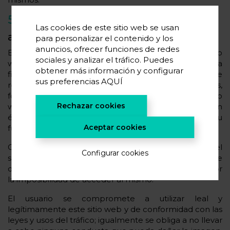
5.- Responsabilidad
Las cookies de este sitio web se usan
a) Generalidades
para personalizar el contenido y los
anuncios, ofrecer funciones de redes
El interés de CIC energiGUNE es el de que este sitio
sociales y analizar el tráfico. Puedes
web funcione con la máxima eficacia y cumpla la
obtener más información y configurar
finalidad para la que ha sido creado pero no se
sus preferencias
AQUÍ
responsabiliza de los eventuales errores tipográficos,
formales o numéricos que pueda contener el sitio
Rechazar cookies
web, ni de la exactitud de la información contenida en
él, ni de posibles disfunciones o anomalías en su
Aceptar cookies
funcionamiento.
CIC energiGUNE no garantiza que el sitio web y el
Configurar cookies
servidor estén libres de virus y no se hace responsable
de los daños causados por el acceso al sitio web o por
la imposibilidad de acceder al mismo.
El usuario se compromete a utilizar leal y
legítimamente este sitio web y de conformidad con las
leyes y usos del tráfico; igualmente se obliga a no llevar