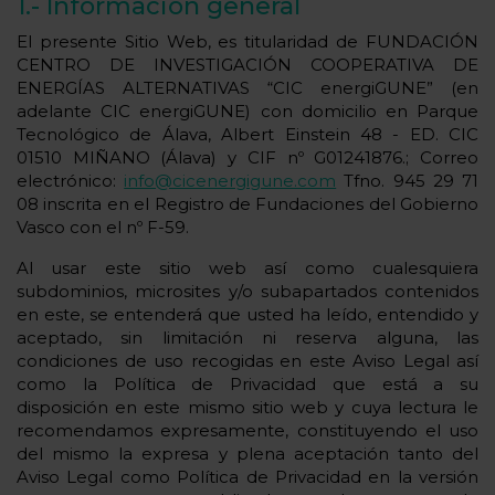
1.- Información general
El presente Sitio Web, es titularidad de FUNDACIÓN
CENTRO DE INVESTIGACIÓN COOPERATIVA DE
ENERGÍAS ALTERNATIVAS “CIC energiGUNE” (en
adelante CIC energiGUNE) con domicilio en Parque
Tecnológico de Álava, Albert Einstein 48 - ED. CIC
01510 MIÑANO (Álava) y CIF nº G01241876.; Correo
electrónico:
info@cicenergigune.com
Tfno. 945 29 71
08 inscrita en el Registro de Fundaciones del Gobierno
Vasco con el nº F-59.
Al usar este sitio web así como cualesquiera
subdominios, microsites y/o subapartados contenidos
en este, se entenderá que usted ha leído, entendido y
aceptado, sin limitación ni reserva alguna, las
condiciones de uso recogidas en este Aviso Legal así
como la Política de Privacidad que está a su
disposición en este mismo sitio web y cuya lectura le
recomendamos expresamente, constituyendo el uso
del mismo la expresa y plena aceptación tanto del
Aviso Legal como Política de Privacidad en la versión