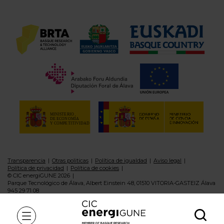
Transparencia
Otras politicas
Política de igualdad
Aviso legal
Política de privacidad
Política de cookies
© CIC energiGUNE 2026
Parque Tecnológico de Álava, Albert Einstein 48, 01510 VITORIA-GASTEIZ Álava
945 29 71 08