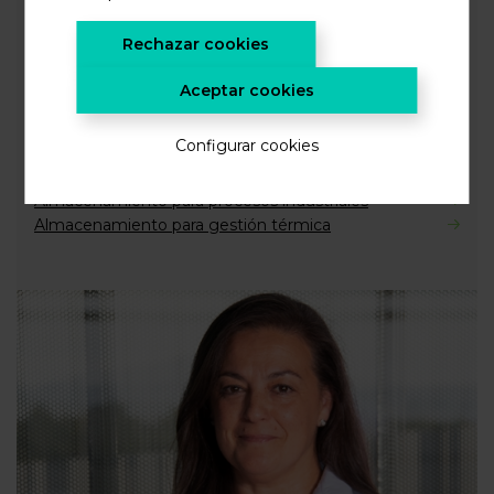
Almacenamiento Estacionario
Rechazar cookies
Almacenamiento para Movilidad
Almacenamiento para Portabilidad
Aceptar cookies
Almacenamiento Térmico
Configurar cookies
Almacenamiento a gran escala
Almacenamiento para procesos industriales
Almacenamiento para gestión térmica