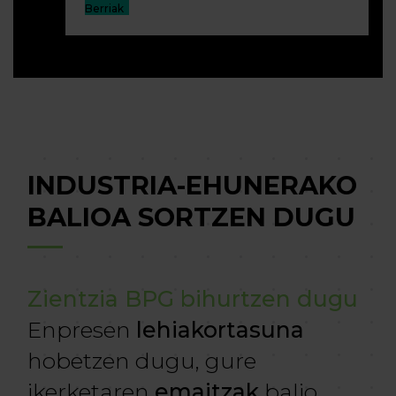
Berriak
INDUSTRIA-EHUNERAKO
BALIOA SORTZEN DUGU
Zientzia BPG bihurtzen dugu
Enpresen
lehiakortasuna
hobetzen dugu, gure
ikerketaren
emaitzak
balio