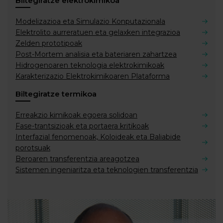
Biltegiratze elektrokimikoa
Modelizazioa eta Simulazio Konputazionala
Elektrolito aurreratuen eta gelaxken integrazioa
Zelden prototipoak
Post-Mortem analisia eta bateriaren zahartzea
Hidrogenoaren teknologia elektrokimikoak
Karakterizazio Elektrokimikoaren Plataforma
Biltegiratze termikoa
Erreakzio kimikoak egoera solidoan
Fase-trantsizioak eta portaera kritikoak
Interfazial fenomenoak, Koloideak eta Baliabide
porotsuak
Beroaren transferentzia areagotzea
Sistemen ingeniaritza eta teknologien transferentzia