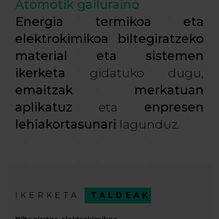
Atomotik gailuraino
Energia termikoa eta
elektrokimikoa biltegiratzeko
material eta sistemen
ikerketa
gidatuko dugu,
emaitzak merkatuan
aplikatuz
eta
enpresen
lehiakortasunari
lagunduz.
IKERKETA
TALDEAK