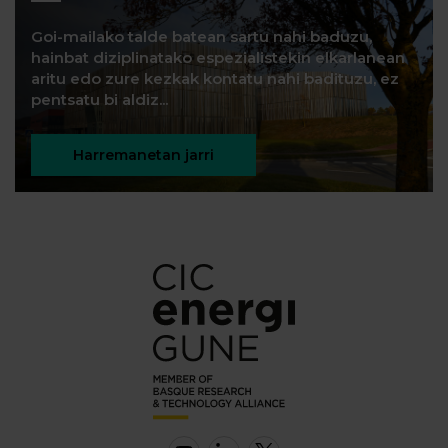
Goi-mailako talde batean sartu nahi baduzu,
hainbat diziplinatako espezialistekin elkarlanean
aritu edo zure kezkak kontatu nahi badituzu, ez
pentsatu bi aldiz...
Harremanetan jarri