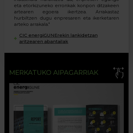
eta etorkizuneko erronkak konpon ditzakeen
artearen egoera ikertzea. Arrakastaz
hurbiltzen dugu enpresaren eta ikerketaren
arteko arrakala."
CIC energiGUNErekin lankidetzan
aritzearen abantailak
MERKATUKO AIPAGARRIAK