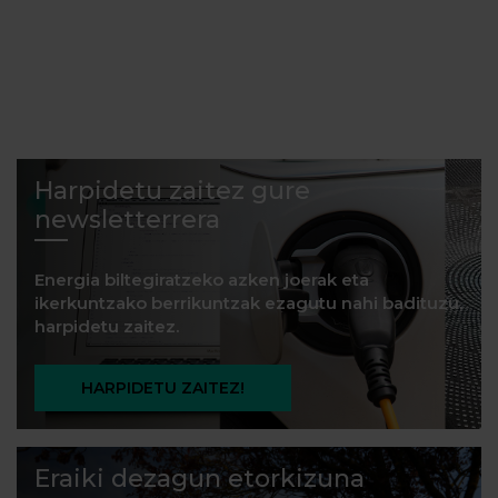
Harpidetu zaitez gure
newsletterrera
Energia biltegiratzeko azken joerak eta
ikerkuntzako berrikuntzak ezagutu nahi badituzu,
harpidetu zaitez.
HARPIDETU ZAITEZ!
Eraiki dezagun etorkizuna