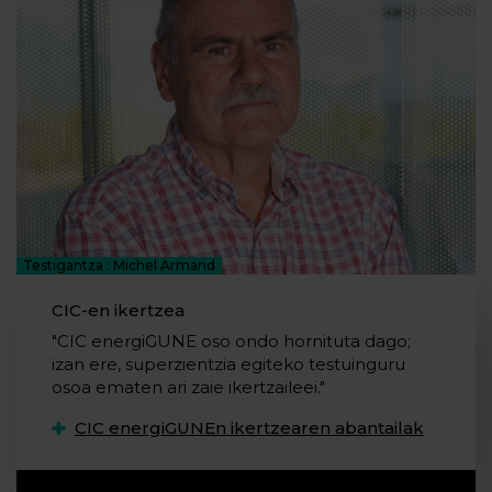
Testigantza : Michel Armand
CIC-en ikertzea
"CIC energiGUNE oso ondo hornituta dago;
izan ere, superzientzia egiteko testuinguru
osoa ematen ari zaie ikertzaileei."
CIC energiGUNEn ikertzearen abantailak