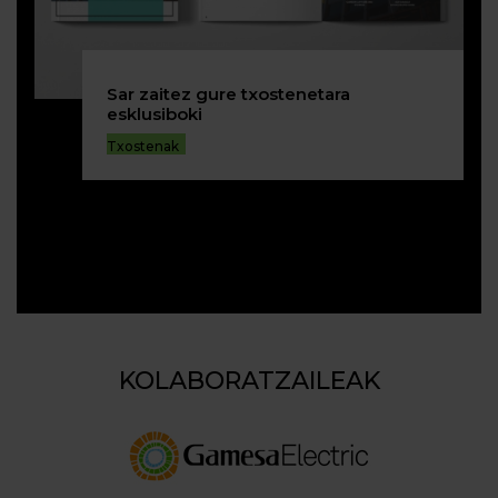
Sar zaitez gure txostenetara
esklusiboki
Txostenak
KOLABORATZAILEAK