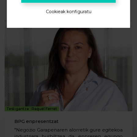
Kudeaketa termikorako biltegiratzea
Cookieak konfiguratu
Testigantza : Raquel Ferret
BPG enpresentzat
"Negozio Garapenaren alorretik gure egitekoa
industriara hurbiltzea da, enpresen egungo