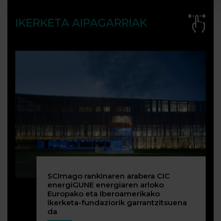
IKERKETA AIPAGARRIAK
SCImago rankinaren arabera CIC
energiGUNE energiaren arloko
Europako eta Iberoamerikako
ikerketa-fundaziorik garrantzitsuena
da