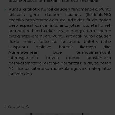
eroankortasun termikoan, histeresian eta abar.
Puntu kritikotik hurbil dauden fenomenoak.
Puntu
kritikotik gertu dauden fluidoek (fluidoak-NC)
ezohiko propietateak dituzte. Adibidez, fluido horien
bero espezifikoak infiniturantz jotzen du, eta horrek
aurrerapen handia ekar lezake energia termikoaren
biltegiratze-eremuan. Puntu kritikotik hurbil dauden
fluido horiek funtsezko ikuspuntu batetik nahiz
ikuspuntu praktiko batetik ikertzen dira.
Aurrerapenean bide termodinamikorik
interesgarriena lortzea (presio konstanteko
beroketa/hoztea) erronka garrantzitsua da, zeinetan
NC fluidoa bitarteko-molekula egokiekin akoplatuz
lantzen den.
TALDEA