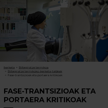
Ikerketa
Biltegiratze termikoa
Biltegiratze termikoko ikerketa-taldeak
Fase-trantsizioak eta portaera kritikoak
FASE-TRANTSIZIOAK ETA
PORTAERA KRITIKOAK