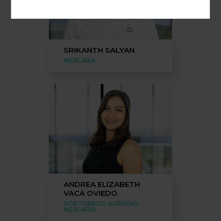
SRIKANTH SALYAN
IKERLARIA
ANDREA ELIZABETH
VACA OVIEDO
DOKTOREGO AURREKO
IKERLARIA