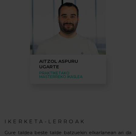
AITZOL ASPURU
UGARTE
PRAKTIKETAKO
MASTERREKO IKASLEA
IKERKETA-LERROAK
Gure taldea beste talde batzuekin elkarlanean ari da