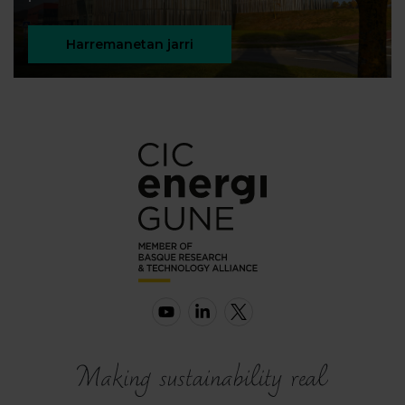
Harremanetan jarri