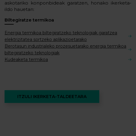
askotariko konponbideak garatzen, honako ikerketa-
ildo hauetan:
Biltegiratze termikoa
Energia termikoa biltegiratzeko teknologiak garatzea
elektrizitatea sortzeko aplikazioetarako
Berotasun industrialeko prozesuetarako energia termikoa
biltegiratzeko teknologiak
Kudeaketa termikoa
ITZULI IKERKETA-TALDEETARA