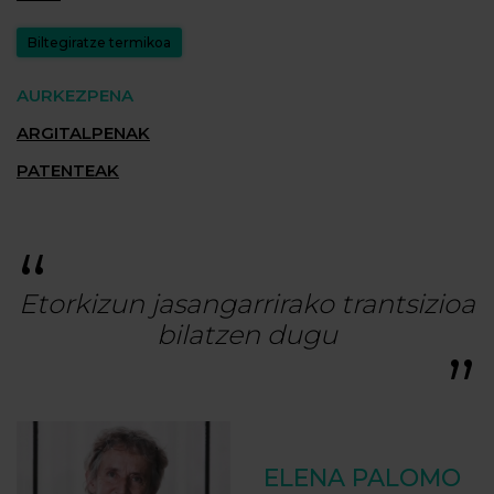
Biltegiratze termikoa
AURKEZPENA
ARGITALPENAK
PATENTEAK
Etorkizun jasangarrirako trantsizioa
bilatzen dugu
ELENA PALOMO