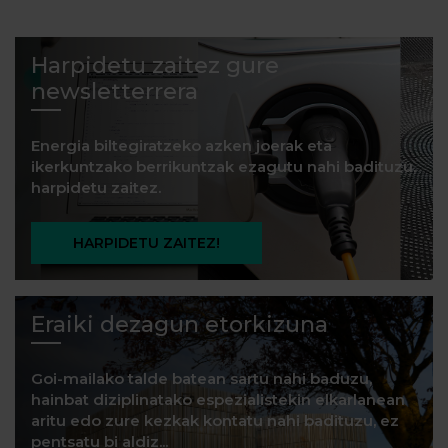
Harpidetu zaitez gure
newsletterrera
Energia biltegiratzeko azken joerak eta
ikerkuntzako berrikuntzak ezagutu nahi badituzu,
harpidetu zaitez.
HARPIDETU ZAITEZ!
Eraiki dezagun etorkizuna
Goi-mailako talde batean sartu nahi baduzu,
hainbat diziplinatako espezialistekin elkarlanean
aritu edo zure kezkak kontatu nahi badituzu, ez
pentsatu bi aldiz...