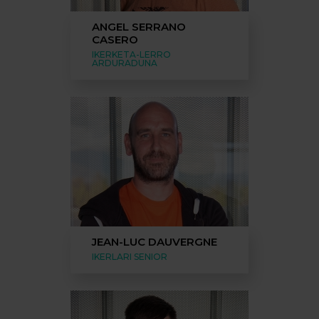
ANGEL SERRANO
CASERO
IKERKETA-LERRO
ARDURADUNA
JEAN-LUC DAUVERGNE
IKERLARI SENIOR