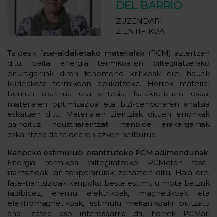
DEL BARRIO
ZUZENDARI
ZIENTIFIKOA
Taldeak fase-
aldaketako materialak
(PCM) aztertzen
ditu, baita energia termikoaren biltegiratzerako
onuragarriak diren fenomeno kritikoak ere, hauek
kudeaketa termikoan aplikatzeko. Horrek material
berrien diseinua eta sintesia, karakterizazio osoa,
materialen optimizazioa eta bizi-denboraren analisia
eskatzen ditu. Materialen zientziak dituen erronkak
gaindituz industriarentzat irtenbide erakargarriak
eskaintzea da taldearen azken helburua.
Kanpoko estimuluei erantzuteko PCM adimendunak
.
Energia termikoa biltegiratzeko PCMetan fase-
trantsizioak lan-tenperaturak zehazten ditu. Hala ere,
fase-trantsizioak kanpoko beste estimulu mota batzuk
(adibidez, eremu elektrikoak, magnetikoak eta
elektromagnetikoak, estimulu mekanikoak) bultzatu
ahal izatea oso interesgarria da, horrek PCMari