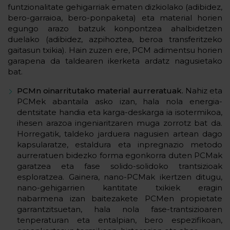
funtzionalitate gehigarriak ematen dizkiolako (adibidez,
bero-garraioa, bero-ponpaketa) eta material horien
egungo arazo batzuk konpontzea ahalbidetzen
duelako (adibidez, azpihoztea, beroa transferitzeko
gaitasun txikia). Hain zuzen ere, PCM adimentsu horien
garapena da taldearen ikerketa ardatz nagusietako
bat.
PCMn oinarritutako material aurreratuak.
Nahiz eta
PCMek abantaila asko izan, hala nola energia-
dentsitate handia eta karga-deskarga ia isotermikoa,
ihesen arazoa ingeniaritzaren muga zorrotz bat da.
Horregatik, taldeko jarduera nagusien artean dago
kapsularatze, estaldura eta inpregnazio metodo
aurreratuen bidezko forma egonkorra duten PCMak
garatzea eta fase solido-solidoko trantsizioak
esploratzea. Gainera, nano-PCMak ikertzen ditugu,
nano-gehigarrien kantitate txikiek eragin
nabarmena izan baitezakete PCMen propietate
garrantzitsuetan, hala nola fase-trantsizioaren
tenperaturan eta entalpian, bero espezifikoan,