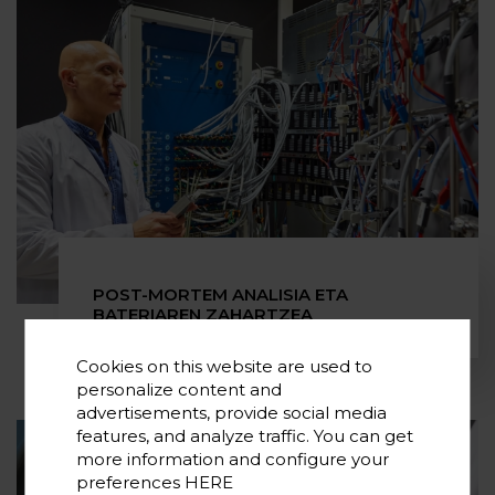
POST-MORTEM ANALISIA ETA
BATERIAREN ZAHARTZEA
Cookies on this website are used to
personalize content and
advertisements, provide social media
features, and analyze traffic. You can get
more information and configure your
preferences
HERE