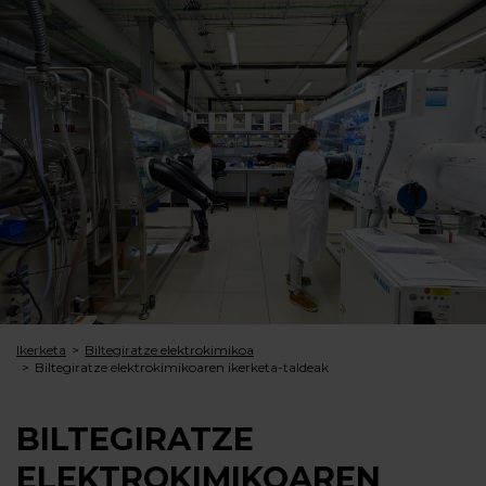
Ikerketa
Biltegiratze elektrokimikoa
Biltegiratze elektrokimi­koaren ikerketa-taldeak
BILTEGIRATZE
ELEKTROKIMI­KOAREN