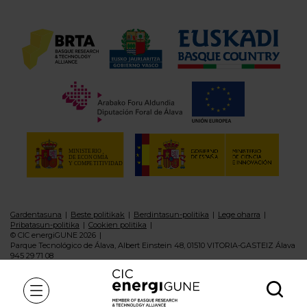
Gardentasuna
Beste politikak
Berdintasun-politika
Lege oharra
Pribatasun-politika
Cookien politika
© CIC energiGUNE 2026
Parque Tecnológico de Álava, Albert Einstein 48, 01510 VITORIA-GASTEIZ Álava
945 29 71 08