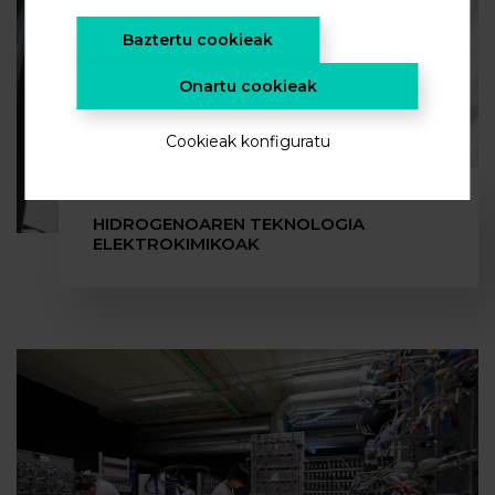
Baztertu cookieak
Onartu cookieak
Cookieak konfiguratu
HIDROGENOAREN TEKNOLOGIA
ELEKTROKIMIKOAK