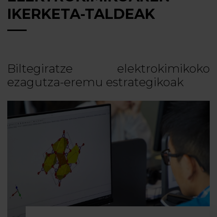
IKERKETA-TALDEAK
Biltegiratze elektrokimikoko
ezagutza-eremu estrategikoak