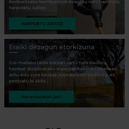
ikerkuntzako berrikuntzak ezagutu nahi badituzu,
harpidetu zaitez.
HARPIDETU ZAITEZ!
Eraiki dezagun etorkizuna
Goi-mailako talde batean sartu nahi baduzu,
hainbat diziplinatako espezialistekin elkarlanean
aritu edo zure kezkak kontatu nahi badituzu, ez
pentsatu bi aldiz...
Harremanetan jarri