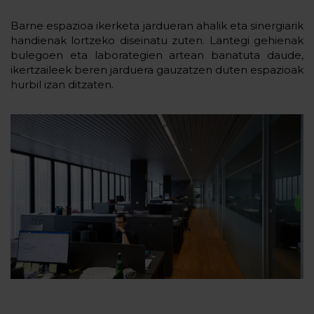
Barne espazioa ikerketa jardueran ahalik eta sinergiarik
handienak lortzeko diseinatu zuten. Lantegi gehienak
bulegoen eta laborategien artean banatuta daude,
ikertzaileek beren jarduera gauzatzen duten espazioak
hurbil izan ditzaten.