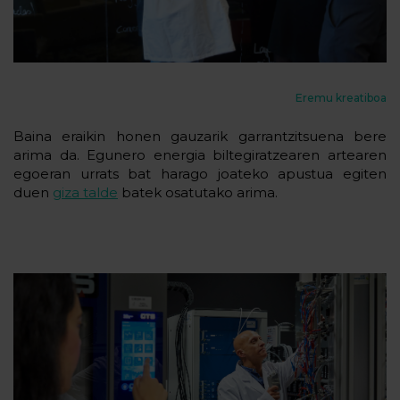
Eremu kreatiboa
Baina eraikin honen gauzarik garrantzitsuena bere
arima da. Egunero energia biltegiratzearen artearen
egoeran urrats bat harago joateko apustua egiten
duen
giza talde
batek osatutako arima.