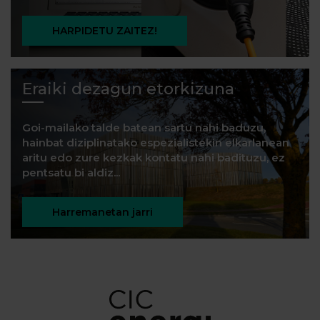
HARPIDETU ZAITEZ!
Eraiki dezagun etorkizuna
Goi-mailako talde batean sartu nahi baduzu,
hainbat diziplinatako espezialistekin elkarlanean
aritu edo zure kezkak kontatu nahi badituzu, ez
pentsatu bi aldiz...
Harremanetan jarri