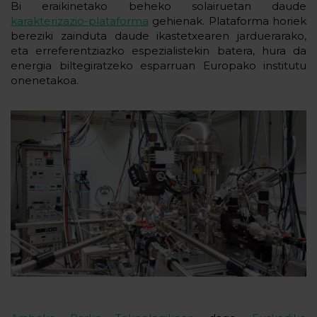
Bi eraikinetako beheko solairuetan daude
karakterizazio-plataforma
gehienak. Plataforma horiek
bereziki zainduta daude ikastetxearen jarduerarako,
eta erreferentziazko espezialistekin batera, hura da
energia biltegiratzeko esparruan Europako institutu
onenetakoa.