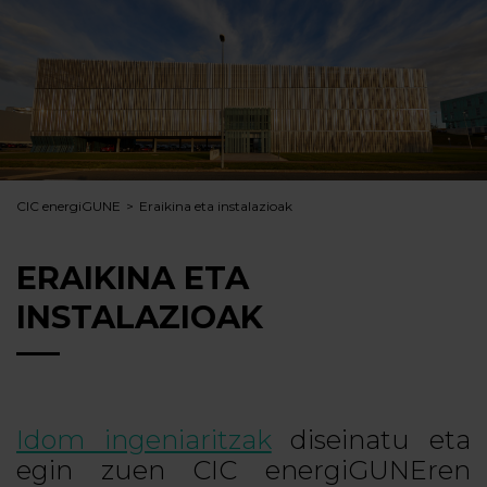
CIC energiGUNE
Eraikina eta instalazioak
ERAIKINA ETA
INSTALAZIOAK
Idom ingeniaritzak
diseinatu eta
egin zuen CIC energiGUNEren