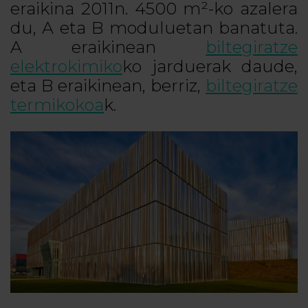
eraikina 2011n. 4500 m²-ko azalera
du, A eta B moduluetan banatuta.
A eraikinean
biltegiratze
elektrokimiko
ko jarduerak daude,
eta B eraikinean, berriz,
biltegiratze
termikokoa
k.