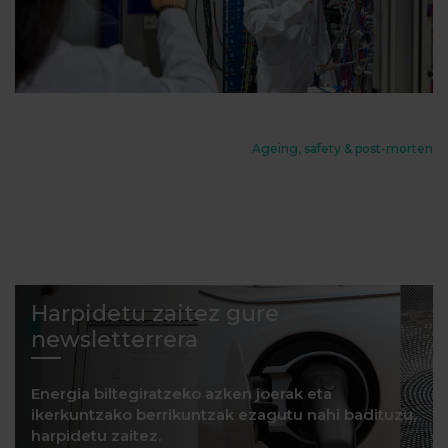
Ageing, safety & post-morten
Harpidetu zaitez gure
newsletterrera
Energia biltegiratzeko azken joerak eta
ikerkuntzako berrikuntzak ezagutu nahi badituzu,
harpidetu zaitez.