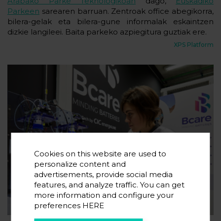
Arabako Parke Teknologikoan
dago,
Euskadiko
Parkeen
sarearen barruan. Zentroak office abegikorra,
bilera-gelak eta bilera-gune informalak eskaintzen
dizkie langileei. Baita parkeko azpiegitura guztiak ere.
XPS Platform
Cookies on this website are used to
personalize content and
advertisements, provide social media
features, and analyze traffic. You can get
more information and configure your
preferences
HERE