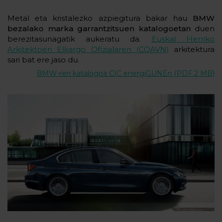
Metal eta kristalezko azpiegitura bakar hau
BMW
bezalako marka garrantzitsuen katalogoetan
duen
berezitasunagatik aukeratu da.
Euskal Herriko
Arkitektoen Elkargo Ofizialaren (COAVN)
arkitektura
sari bat ere jaso du.
BMW-ren katalogoa CIC energiGUNEn (PDF 2 MB)