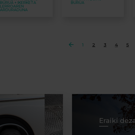
BURUA + IKERKETA
BURUA
LERROAREN
ARDURADUNA
Aurrekoa
1
2
3
4
5
Eraiki dez