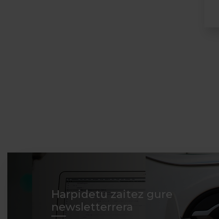
Harpidetu zaitez gure
newsletterrera