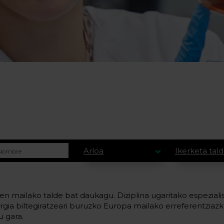
Arloa
Ikerketa tal
en mailako talde bat daukagu. Diziplina ugaritako espezialis
rgia biltegiratzeari buruzko Europa mailako erreferentziaz
u gara.