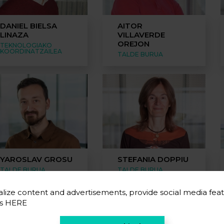
DANIEL BIELSA
AITOR
LINAZA
VILLAVERDE
OREJON
TEKNOLOGIAKO
KOORDINATZAILEA
TALDE BURUA
YAROSLAV GROSU
STEFANIA DOPPIU
TALDE BURUA
TALDE BURUA
lize content and advertisements, provide social media feat
es
HERE