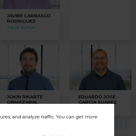
JAVIER CARRASCO
RODRIGUEZ
TALDE BURUA
JOKIN RIKARTE
EDUARDO JOSE
ORMAZABAL
GARCIA SUAREZ
TALDE BURUA
TALDE BURUA
ures, and analyze traffic. You can get more