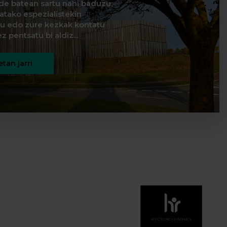
de batean sartu nahi baduzu,
natako espezialistekin
itu edo zure kezkak kontatu
z pentsatu bi aldiz...
tan jarri