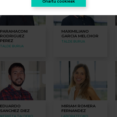
Onartu cookieak
PARAMACONI
MAXIMILIANO
RODRIGUEZ
GARCIA MELCHOR
PEREZ
TALDE BURUA
TALDE BURUA
EDUARDO
MIRIAM ROMERA
SANCHEZ DIEZ
FERNANDEZ
IKERKETA TALDEKO
LABORATEGIKO