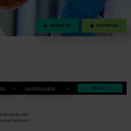
IKERKETA
ENPRESAK
dea
Ikerketa ildoa
BILATU
tak gara, eta
ko ikerketaren