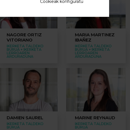
Cookieak konfiguratu
NAGORE ORTIZ
MARIA MARTINEZ
VITORIANO
IBAÑEZ
IKERKETA TALDEKO
IKERKETA TALDEKO
BURUA + IKERKETA
BURUA + IKERKETA
LERROAREN
LERROAREN
ARDURADUNA
ARDURADUNA
DAMIEN SAUREL
MARINE REYNAUD
IKERKETA TALDEKO
IKERKETA TALDEKO
BURUA
BURUA