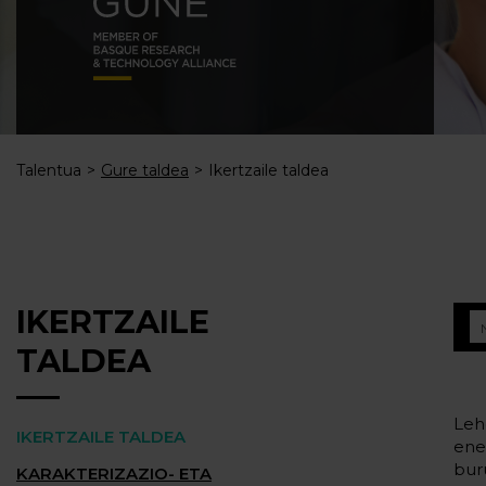
Talentua
Gure taldea
Ikertzaile taldea
IKERTZAILE
TALDEA
Leh
IKERTZAILE TALDEA
ene
bur
KARAKTERIZAZIO- ETA