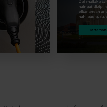
Goi-mailako tal
hainbat dizipli
elkarlanean ar
nahi badituzu, e
Harremane