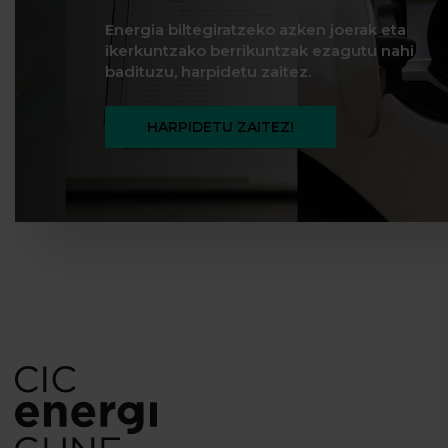
Energia biltegiratzeko azken joerak eta
ikerkuntzako berrikuntzak ezagutu nahi
badituzu, harpidetu zaitez.
HARPIDETU ZAITEZ!