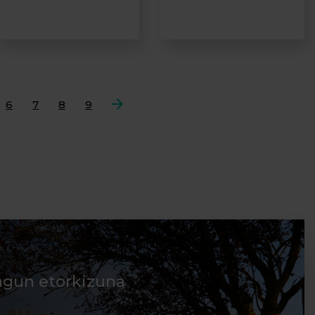
6
7
8
9
Hurrengoa
agun etorkizuna