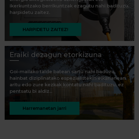
ikerkuntzako berrikuntzak ezagutu nahi badituzu,
harpidetu zaitez.
HARPIDETU ZAITEZ!
Eraiki dezagun etorkizuna
Goi-mailako talde batean sartu nahi baduzu,
hainbat diziplinatako espezialistekin elkarlanean
aritu edo zure kezkak kontatu nahi badituzu, ez
pentsatu bi aldiz...
Harremanetan jarri