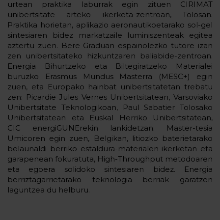
urtean praktika laburrak egin zituen CIRIMAT
unibertsitate arteko ikerketa-zentroan, Tolosan.
Praktika horietan, aplikazio aeronautikoetarako sol-gel
sintesiaren bidez markatzaile luminiszenteak egitea
aztertu zuen. Bere Graduan espainolezko tutore izan
zen unibertsitateko hizkuntzaren baliabide-zentroan.
Energia Bihurtzeko eta Biltegiratzeko Materialei
buruzko Erasmus Mundus Masterra (MESC+) egin
zuen, eta Europako hainbat unibertsitatetan trebatu
zen: Picardie Jules Vernes Unibertsitatean, Varsoviako
Unibertsitate Teknologikoan, Paul Sabatier Tolosako
Unibertsitatean eta Euskal Herriko Unibertsitatean,
CIC energiGUNErekin lankidetzan. Master-tesia
Umicoren egin zuen, Belgikan, litiozko baterietarako
belaunaldi berriko estaldura-materialen ikerketan eta
garapenean fokuratuta, High-Throughput metodoaren
eta egoera solidoko sintesiaren bidez. Energia
berriztagarrietarako teknologia berriak garatzen
laguntzea du helburu.