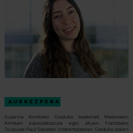
AURKEZPENA
Susanna Kimikako Graduko ikasketak Materialen
Kimikan espezializatuta egin zituen Frantziako
Toulouse Paul Sabatier Unibertsitatean. Graduko azken