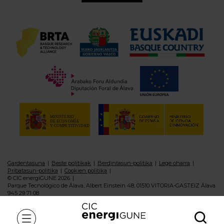
Gardentasuna
Beste politikak
Berdintasun-politika
Lege oharra
Pribatasun-politika
Cookien politika
© CIC energiGUNE 2026
Parque Tecnológico de Álava, Albert Einstein 48, 01510 VITORIA-GASTEIZ Álava
945 29 71 08