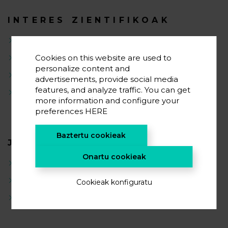
INTERES ZIENTIFIKOAK
Energia biltegiratzea eta bihurtzea
Energia berriztagarriak
Cookies on this website are used to
personalize content and
Materialen zientzia
advertisements, provide social media
features, and analyze traffic. You can get
Energiaren biltegiratze termikoa
more information and configure your
preferences
HERE
Baztertu cookieak
JARDUERA ZIENTIFIKOA
Onartu cookieak
Materialen kimika
Elektrokimika
Cookieak konfiguratu
Materialen laburpena