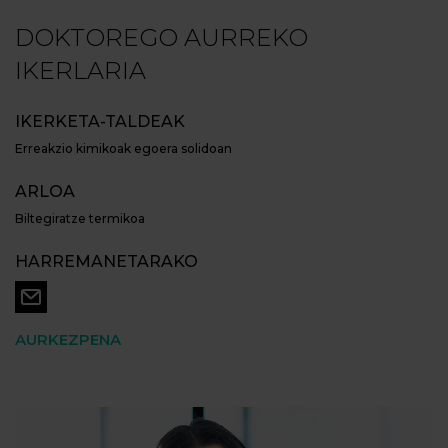
DOKTOREGO AURREKO
IKERLARIA
IKERKETA-TALDEAK
Erreakzio kimikoak egoera solidoan
ARLOA
Biltegiratze termikoa
HARREMANETARAKO
AURKEZPENA