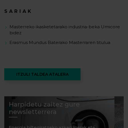
SARIAK
Masterreko ikasketetarako industria-beka Umicore
bidez
Erasmus Mundus Baterako Masterraren titulua
ITZULI TALDEA ATALERA
Harpidetu zaitez gure
newsletterrera
Energia biltegiratzeko azken joerak eta