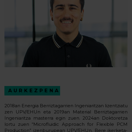
AURKEZPENA
2018an Energia Berriztagarrien Ingeniaritzan lizentziatu
zen UPV/EHUn eta 2019an Material Berriztagarrien
Ingeniaritza masterra egin zuen. 2024an Doktoretza
lortu zuen “Microfluidic Approach for Flexible PCM
Production” izenburupean UPV/EHUn. Bere ikerketa-