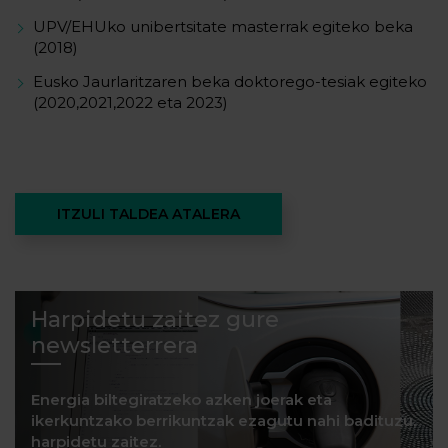
UPV/EHUko unibertsitate masterrak egiteko beka
(2018)
Eusko Jaurlaritzaren beka doktorego-tesiak egiteko
(2020,2021,2022 eta 2023)
ITZULI TALDEA ATALERA
Harpidetu zaitez gure
newsletterrera
Energia biltegiratzeko azken joerak eta
ikerkuntzako berrikuntzak ezagutu nahi badituzu,
harpidetu zaitez.