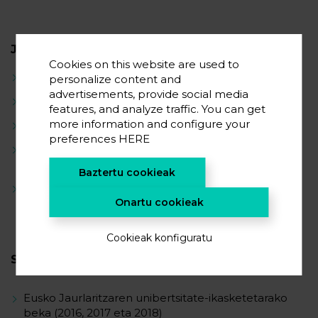
JARDUERA ZIENTIFIKOA
Cookies on this website are used to
PCM konposatu solido-solidoen sintesia
personalize content and
advertisements, provide social media
Forma egonkortasundun PCM sintesia
features, and analyze traffic. You can get
more information and configure your
Tanta mikrofluidika mikrokapsulak ekoizteko
preferences
HERE
Disolbatzaileen erauzketa bidezko zuntz
polimerikoen ekoizpena
Baztertu cookieak
Mikrofluidika bidezko PCM malguen ekoizpena
Onartu cookieak
Cookieak konfiguratu
SARIAK
Eusko Jaurlaritzaren unibertsitate-ikasketetarako
beka (2016, 2017 eta 2018)