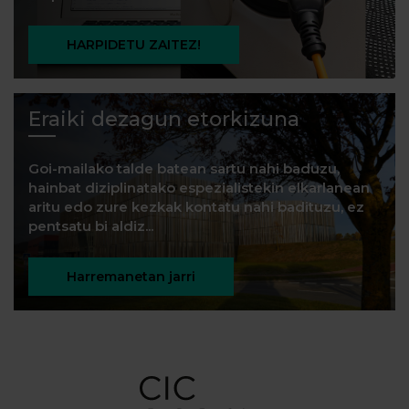
HARPIDETU ZAITEZ!
Eraiki dezagun etorkizuna
Goi-mailako talde batean sartu nahi baduzu,
hainbat diziplinatako espezialistekin elkarlanean
aritu edo zure kezkak kontatu nahi badituzu, ez
pentsatu bi aldiz...
Harremanetan jarri