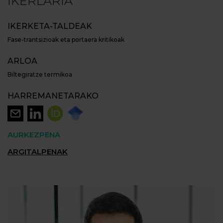
IKERLARIA
IKERKETA-TALDEAK
Fase-trantsizioak eta portaera kritikoak
ARLOA
Biltegiratze termikoa
HARREMANETARAKO
AURKEZPENA
ARGITALPENAK