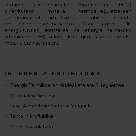
jarduera fase-aldaketako materialetan (PCM)
oinarritutako material termoerregulatzaileen
garapenean eta mikrofluidikaren erabileran oinarritu
da haien ekoizpenerako. Gaur egun, CIC
energiGUNEko ikertzailea da energia termikoko
biltegiratze (TES) arloko kide gisa, fase-aldaketako
materialetan zentratuta.
INTERES ZIENTIFIKOAK
Energia Termikoaren Kudeaketa eta Biltegiratzea
Materialen Zientzia
Fase-Aldaketako Material Malguak
Tanta Mikrofluidika
Mikro-kapsulatzea