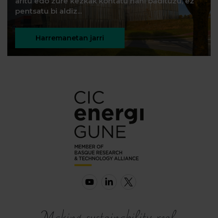
aritu edo zure kezkak kontatu nahi badituzu, ez
pentsatu bi aldiz...
Harremanetan jarri