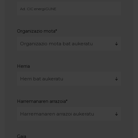
Organizazio mota
*
Herria
Harremanaren arrazoia
*
Gaia