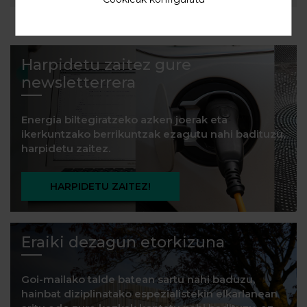
Harpidetu zaitez gure
newsletterrera
Energia biltegiratzeko azken joerak eta
ikerkuntzako berrikuntzak ezagutu nahi badituzu,
harpidetu zaitez.
HARPIDETU ZAITEZ!
Eraiki dezagun etorkizuna
Goi-mailako talde batean sartu nahi baduzu,
hainbat diziplinatako espezialistekin elkarlanean