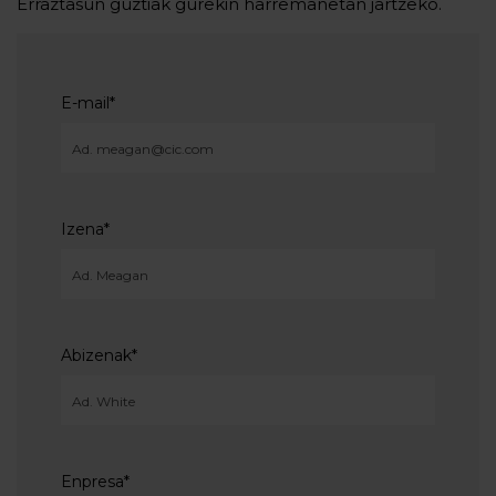
Erraztasun guztiak gurekin harremanetan jartzeko.
E-mail
*
Izena
*
Abizenak
*
Enpresa
*