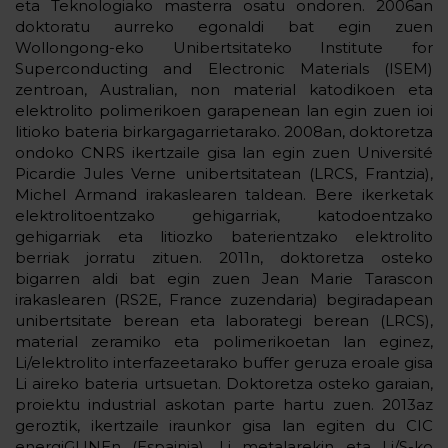
eta Teknologiako masterra osatu ondoren. 2006an
doktoratu aurreko egonaldi bat egin zuen
Wollongong-eko Unibertsitateko Institute for
Superconducting and Electronic Materials (ISEM)
zentroan, Australian, non material katodikoen eta
elektrolito polimerikoen garapenean lan egin zuen ioi
litioko bateria birkargagarrietarako. 2008an, doktoretza
ondoko CNRS ikertzaile gisa lan egin zuen Université
Picardie Jules Verne unibertsitatean (LRCS, Frantzia),
Michel Armand irakaslearen taldean. Bere ikerketak
elektrolitoentzako gehigarriak, katodoentzako
gehigarriak eta litiozko baterientzako elektrolito
berriak jorratu zituen. 2011n, doktoretza osteko
bigarren aldi bat egin zuen Jean Marie Tarascon
irakaslearen (RS2E, France zuzendaria) begiradapean
unibertsitate berean eta laborategi berean (LRCS),
material zeramiko eta polimerikoetan lan eginez,
Li/elektrolito interfazeetarako buffer geruza eroale gisa
Li aireko bateria urtsuetan. Doktoretza osteko garaian,
proiektu industrial askotan parte hartu zuen. 2013az
geroztik, ikertzaile iraunkor gisa lan egiten du CIC
energiGUNEn (Espainia), Li metalarekin eta Li/S-ko