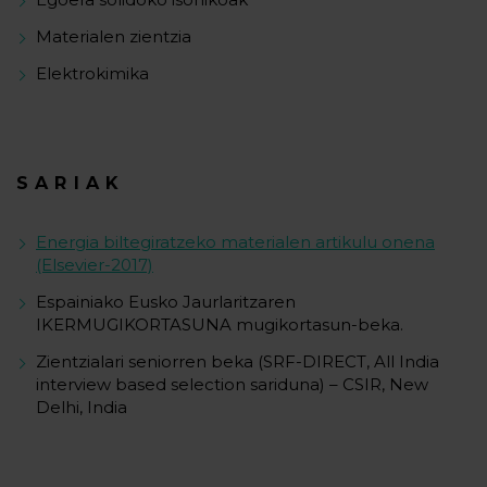
Materialen zientzia
Elektrokimika
SARIAK
Energia biltegiratzeko materialen artikulu onena
(Elsevier-2017)
Espainiako Eusko Jaurlaritzaren
IKERMUGIKORTASUNA mugikortasun-beka.
Zientzialari seniorren beka (SRF-DIRECT, All India
interview based selection sariduna) – CSIR, New
Delhi, India