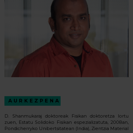
AURKEZPENA
D. Shanmukaraj doktoreak Fisikan doktoretza lortu
zuen, Estatu Solidoko Fisikan espezializatuta, 2008an,
Pondicherryko Unibertsitatean (India), Zientzia Material