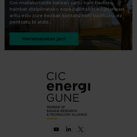
Goi-mailako talde batean sartu nahi baduzu,
hainbat diziplinatako espezialistekin elkarlanean
aritu edo zure kezkak kontatu nahi badituzu, ez
pentsatu bi aldiz...
Harremanetan jarri