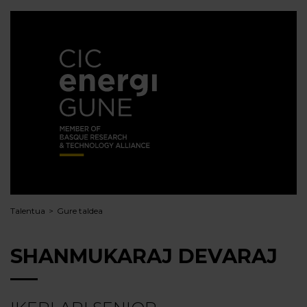
Talentua
Gure taldea
SHANMUKARAJ DEVARAJ