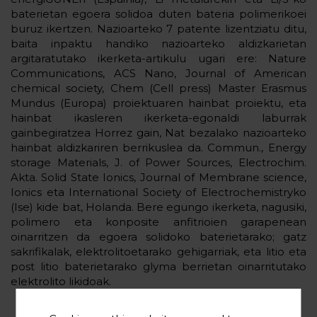
baterietan egoera solidoa duten bateria polimerikoei
buruz ikertzen. Nazioarteko 7 patente lizentziatu ditu,
baita inpaktu handiko nazioarteko aldizkarietan
argitaratutako ikerketa-artikulu ugari ere: Nature
Communications, ACS Nano, Journal of American
chemical society, Chem (Cell press) Master Erasmus
Mundus (Europa) proiektuaren hainbat proiektu, eta
hainbat ikasleren ikerketa-egonaldi laburrak
gainbegiratzea Horrez gain, Nat bezalako nazioarteko
hainbat aldizkariren berrikuslea da. Commun., Energy
storage Materials, J. of Power Sources, Electrochim.
Akta. Solid State Ionics, Journal of Membrane science,
Ionics eta International Society of Electrochemistryko
(Ise) kide bat, Holanda. Bere egungo ikerketa, nagusiki,
polimero eta konposite anfitrioien garapenean
oinarritzen da egoera solidoko baterietarako; gatz
sakrifikalak, elektrolitoetarako gehigarriak, eta litio eta
post litio baterietarako glyma berrietan oinarritutako
elektrolito likidoak.