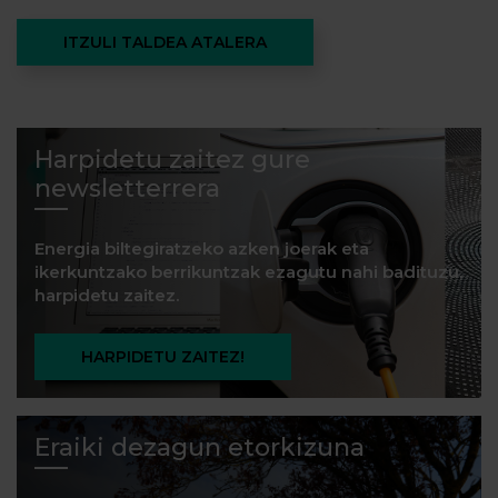
ITZULI TALDEA ATALERA
Harpidetu zaitez gure
newsletterrera
Energia biltegiratzeko azken joerak eta
ikerkuntzako berrikuntzak ezagutu nahi badituzu,
harpidetu zaitez.
HARPIDETU ZAITEZ!
Eraiki dezagun etorkizuna