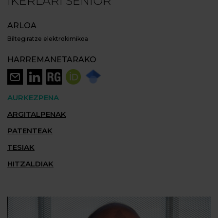
IKERLARI SENIOR
ARLOA
Biltegiratze elektrokimikoa
HARREMANETARAKO
AURKEZPENA
ARGITALPENAK
PATENTEAK
TESIAK
HITZALDIAK