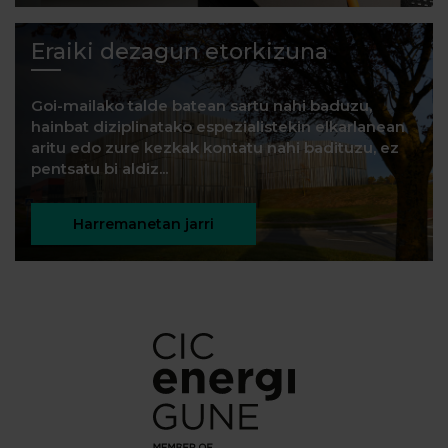
Eraiki dezagun etorkizuna
Goi-mailako talde batean sartu nahi baduzu,
hainbat diziplinatako espezialistekin elkarlanean
aritu edo zure kezkak kontatu nahi badituzu, ez
pentsatu bi aldiz...
Harremanetan jarri