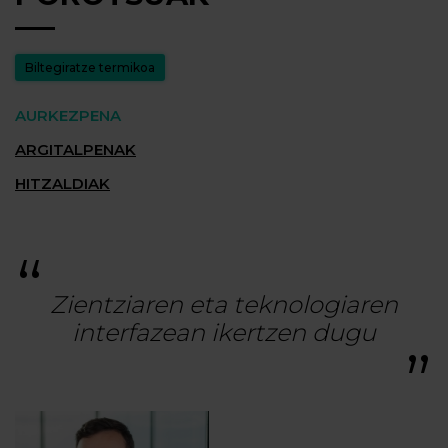
Biltegiratze termikoa
AURKEZPENA
ARGITALPENAK
HITZALDIAK
Zientziaren eta teknologiaren
interfazean ikertzen dugu