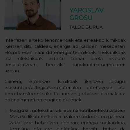
YAROSLAV
GROSU
TALDE BURUA
Interfazen arteko fenomenoak eta erreakzio kimikoak
ikertzen ditu taldeak, energia aplikazioen mesedetan.
Horrek esan nahi du energia termikoak, mekanikoak
eta elektrikoak aztertu behar direla likidoak
desplazatzean, bereziki nanokonfinamenduaren
azpian.
Gainera, erreakzio kimikoak ikertzen ditugu,
eraikuntza-/biltegiratze-materialen interfazean eta
bero-transferentziako fluidoetan gertatzen direnak eta
errendimenduan eragiten dutenak.
Malguki molekularrak eta nanotriboelektrizitatea.
Masako likido ez-hezea azalera solido baten gainean
zabaltzera behartzen denean, energia mekanikoa,
termikoa eta are elektrikoa hornitu behar da