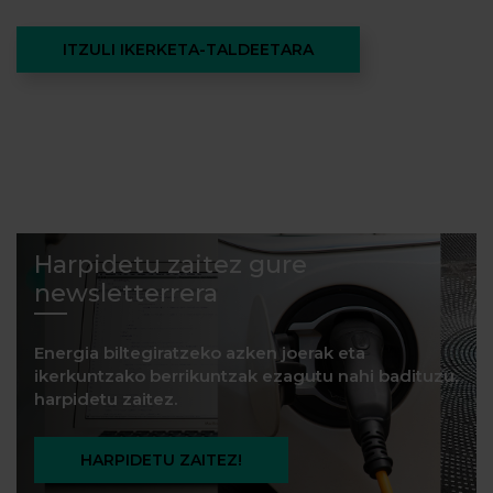
ITZULI IKERKETA-TALDEETARA
Harpidetu zaitez gure
newsletterrera
Energia biltegiratzeko azken joerak eta
ikerkuntzako berrikuntzak ezagutu nahi badituzu,
harpidetu zaitez.
HARPIDETU ZAITEZ!