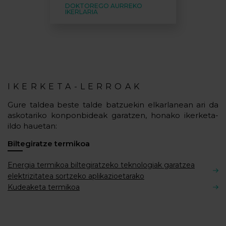
DOKTOREGO AURREKO
IKERLARIA
IKERKETA-LERROAK
Gure taldea beste talde batzuekin elkarlanean ari da
askotariko konponbideak garatzen, honako ikerketa-
ildo hauetan:
Biltegiratze termikoa
Energia termikoa biltegiratzeko teknologiak garatzea
elektrizitatea sortzeko aplikazioetarako
Kudeaketa termikoa