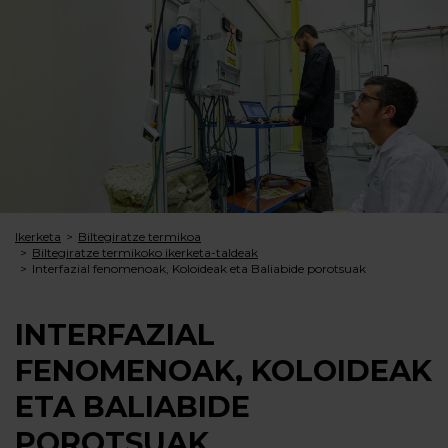
Ikerketa
Biltegiratze termikoa
Biltegiratze termikoko ikerketa-taldeak
Interfazial fenomenoak, Koloideak eta Baliabide porotsuak
INTERFAZIAL
FENOMENOAK, KOLOIDEAK
ETA BALIABIDE
POROTSUAK