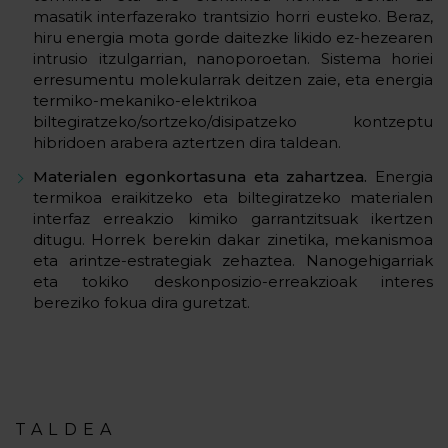
masatik interfazerako trantsizio horri eusteko. Beraz,
hiru energia mota gorde daitezke likido ez-hezearen
intrusio itzulgarrian, nanoporoetan. Sistema horiei
erresumentu molekularrak deitzen zaie, eta energia
termiko-mekaniko-elektrikoa
biltegiratzeko/sortzeko/disipatzeko kontzeptu
hibridoen arabera aztertzen dira taldean.
Materialen egonkortasuna eta zahartzea.
Energia
termikoa eraikitzeko eta biltegiratzeko materialen
interfaz erreakzio kimiko garrantzitsuak ikertzen
ditugu. Horrek berekin dakar zinetika, mekanismoa
eta arintze-estrategiak zehaztea. Nanogehigarriak
eta tokiko deskonposizio-erreakzioak interes
bereziko fokua dira guretzat.
TALDEA