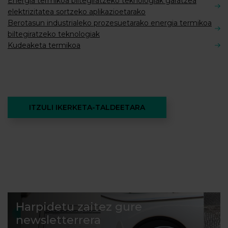
Energia termikoa biltegiratzeko teknologiak garatzea
elektrizitatea sortzeko aplikazioetarako
Berotasun industrialeko prozesuetarako energia termikoa
biltegiratzeko teknologiak
Kudeaketa termikoa
ITZULI IKERKETA-TALDEETARA
Harpidetu zaitez gure
newsletterrera