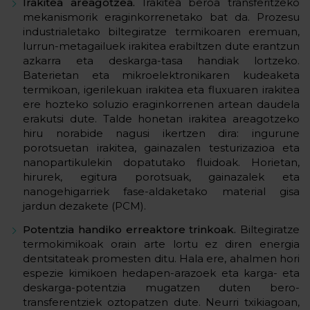
Irakitea areagotzea.
Irakitea beroa transferitzeko
mekanismorik eraginkorrenetako bat da. Prozesu
industrialetako biltegiratze termikoaren eremuan,
lurrun-metagailuek irakitea erabiltzen dute erantzun
azkarra eta deskarga-tasa handiak lortzeko.
Baterietan eta mikroelektronikaren kudeaketa
termikoan, igerilekuan irakitea eta fluxuaren irakitea
ere hozteko soluzio eraginkorrenen artean daudela
erakutsi dute. Talde honetan irakitea areagotzeko
hiru norabide nagusi ikertzen dira: ingurune
porotsuetan irakitea, gainazalen testurizazioa eta
nanopartikulekin dopatutako fluidoak. Horietan,
hirurek, egitura porotsuak, gainazalek eta
nanogehigarriek fase-aldaketako material gisa
jardun dezakete (PCM).
Potentzia handiko erreaktore trinkoak.
Biltegiratze
termokimikoak orain arte lortu ez diren energia
dentsitateak promesten ditu. Hala ere, ahalmen hori
espezie kimikoen hedapen-arazoek eta karga- eta
deskarga-potentzia mugatzen duten bero-
transferentziek oztopatzen dute. Neurri txikiagoan,