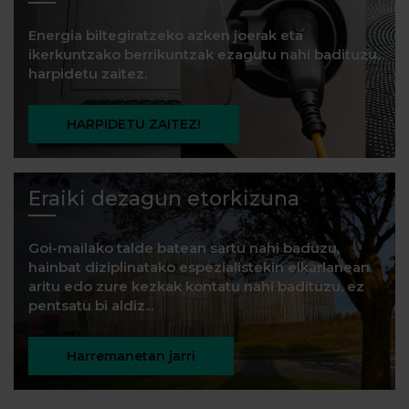
Energia biltegiratzeko azken joerak eta
ikerkuntzako berrikuntzak ezagutu nahi badituzu,
harpidetu zaitez.
HARPIDETU ZAITEZ!
Eraiki dezagun etorkizuna
Goi-mailako talde batean sartu nahi baduzu,
hainbat diziplinatako espezialistekin elkarlanean
aritu edo zure kezkak kontatu nahi badituzu, ez
pentsatu bi aldiz...
Harremanetan jarri