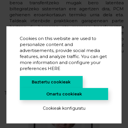
beroa transferitzeko mugak bero latentea
biltegiratzeko sistemetan ere agertzen dira, PCM
gehienen eroankortasun termiko urria dela eta.
Taldeak irtenbide praktikoen garapenean parte
hartzen du beroaren eta masaren transferentzia
areagotzeko PCMn oinarritutako erreaktore
Cookies on this website are used to
termokimikoetan eta geruza konpaktuko
personalize content and
sistemetan, alderdi fluidodinamikoen nahiz
advertisements, provide social media
trukerako azaleren geometriaren diseinu
features, and analyze traffic. You can get
optimizatuaren bidez.
more information and configure your
preferences
HERE
Baztertu cookieak
TALDEA
Onartu cookieak
Cookieak konfiguratu