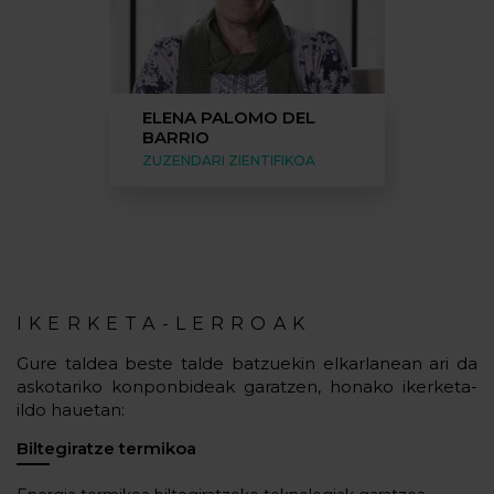
ELENA PALOMO DEL
BARRIO
ZUZENDARI ZIENTIFIKOA
IKERKETA-LERROAK
Gure taldea beste talde batzuekin elkarlanean ari da
askotariko konponbideak garatzen, honako ikerketa-
ildo hauetan:
Biltegiratze termikoa