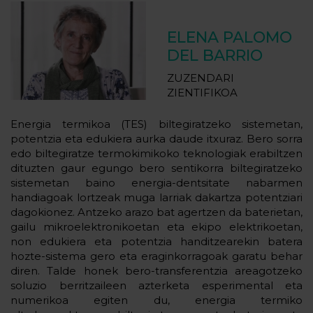
ELENA PALOMO
DEL BARRIO
ZUZENDARI
ZIENTIFIKOA
Energia termikoa (TES) biltegiratzeko sistemetan,
potentzia eta edukiera aurka daude itxuraz. Bero sorra
edo biltegiratze termokimikoko teknologiak erabiltzen
dituzten gaur egungo bero sentikorra biltegiratzeko
sistemetan baino energia-dentsitate nabarmen
handiagoak lortzeak muga larriak dakartza potentziari
dagokionez. Antzeko arazo bat agertzen da baterietan,
gailu mikroelektronikoetan eta ekipo elektrikoetan,
non edukiera eta potentzia handitzearekin batera
hozte-sistema gero eta eraginkorragoak garatu behar
diren. Talde honek bero-transferentzia areagotzeko
soluzio berritzaileen azterketa esperimental eta
numerikoa egiten du, energia termiko