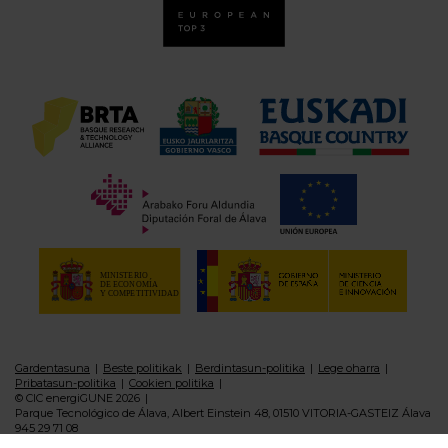
Gardentasuna
Beste politikak
Berdintasun-politika
Lege oharra
Pribatasun-politika
Cookien politika
© CIC energiGUNE 2026
Parque Tecnológico de Álava, Albert Einstein 48, 01510 VITORIA-GASTEIZ Álava
945 29 71 08