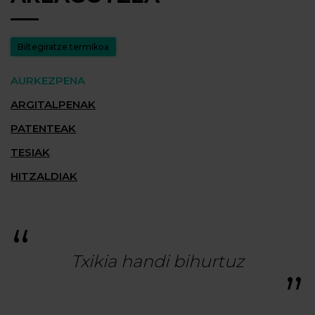
Biltegiratze termikoa
AURKEZPENA
ARGITALPENAK
PATENTEAK
TESIAK
HITZALDIAK
Txikia handi bihurtuz