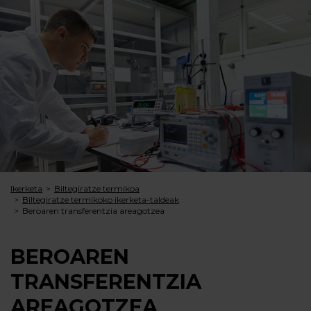
Ikerketa
Biltegiratze termikoa
Biltegiratze termikoko ikerketa-taldeak
Beroaren transferentzia areagotzea
BEROAREN
TRANSFERENTZIA
AREAGOTZEA