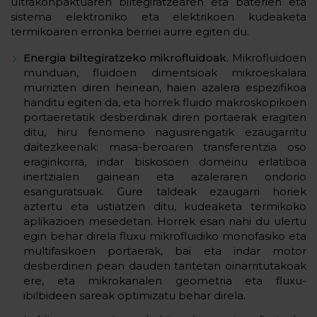
ultrakonpaktuaren biltegiratzearen eta baterien eta
sistema elektroniko eta elektrikoen kudeaketa
termikoaren erronka berriei aurre egiten du.
Energia biltegiratzeko mikrofluidoak.
Mikrofluidoen
munduan, fluidoen dimentsioak mikroeskalara
murrizten diren heinean, haien azalera espezifikoa
handitu egiten da, eta horrek fluido makroskopikoen
portaeretatik desberdinak diren portaerak eragiten
ditu, hiru fenomeno nagusirengatik ezaugarritu
daitezkeenak: masa-beroaren transferentzia oso
eraginkorra, indar biskosoen domeinu erlatiboa
inertzialen gainean eta azaleraren ondorio
esanguratsuak. Gure taldeak ezaugarri horiek
aztertu eta ustiatzen ditu, kudeaketa termikoko
aplikazioen mesedetan. Horrek esan nahi du ulertu
egin behar direla fluxu mikrofluidiko monofasiko eta
multifasikoen portaerak, bai eta indar motor
desberdinen pean dauden tantetan oinarritutakoak
ere, eta mikrokanalen geometria eta fluxu-
ibilbideen sareak optimizatu behar direla
.