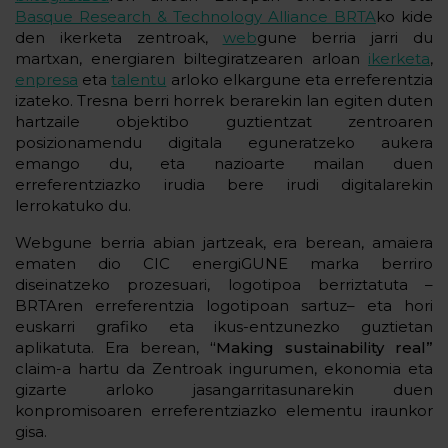
Basque Research & Technology Alliance BRTA
ko kide
den ikerketa zentroak,
web
gune berria jarri du
martxan, energiaren biltegiratzearen arloan
ikerketa
,
enpresa
eta
talentu
arloko elkargune eta erreferentzia
izateko. Tresna berri horrek berarekin lan egiten duten
hartzaile objektibo guztientzat zentroaren
posizionamendu digitala eguneratzeko aukera
emango du, eta nazioarte mailan duen
erreferentziazko irudia bere irudi digitalarekin
lerrokatuko du.
Webgune berria abian jartzeak, era berean, amaiera
ematen dio CIC energiGUNE marka berriro
diseinatzeko prozesuari, logotipoa berriztatuta –
BRTAren erreferentzia logotipoan sartuz– eta hori
euskarri grafiko eta ikus-entzunezko guztietan
aplikatuta. Era berean,
“Making sustainability real”
claim-a hartu da Zentroak ingurumen, ekonomia eta
gizarte arloko jasangarritasunarekin duen
konpromisoaren erreferentziazko elementu iraunkor
gisa.