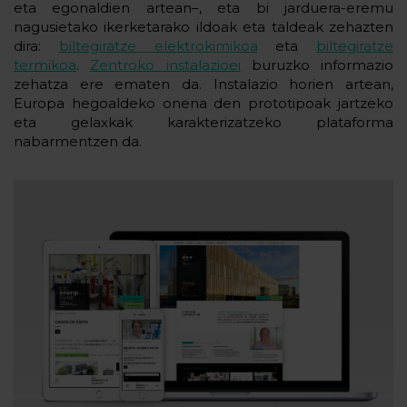
eta egonaldien artean–, eta bi jarduera-eremu
nagusietako ikerketarako ildoak eta taldeak zehazten
dira:
biltegiratze elektrokimikoa
eta
biltegiratze
termikoa
.
Zentroko instalazioei
buruzko informazio
zehatza ere ematen da. Instalazio horien artean,
Europa hegoaldeko onena den prototipoak jartzeko
eta gelaxkak karakterizatzeko plataforma
nabarmentzen da.