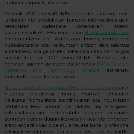
jarduera nagusiak jasotzeko.
Azkenik,
CIC energiGUNEri
buruzko atalean, bere
jarduerari eta antolaketari buruzko informazioaz gain,
zentoraren kudeaketa sistemaren alderdi
garrantzitsuak eta EBk emandako
HRS4R akreditazioa
nabarmentzen dira. Akreditazio horrek, ikertzaileen
kudeaketarako eta ikerkuntzan aritzen den talentua
erakartzeko eta garatzeko bikaintasuneko zentro gisa
aintzatesten du CIC energiGUNE. Halaber, atal
horretan agerian geratzen da zentroak
BRTA-Basque,
Research and Technology Alliance
estreinatu
berriarekin duen konpromisoa.
Nuria Gisbert CIC energiGUNEko zuzendari nagusia
ren
hitzetan, plataforma berria martxan jartzearen
helburua “komunitate zientifikoaren eta industriaren
zerbitzura leku komun bat jartzea da, energiaren
biltegiratzearekin erlazionatuta dagoen guztirako,
zentroan egiten dugun ikerketatik hasi eta enpresen
arazo espezifikoak bideratu arte, eta baita profesional
bikainak eskuratzeko eta nazioarteko eta Euskadiko