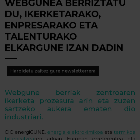
WEBGUNEA BERRIZTATU
DU, IKERKETARAKO,
ENPRESARAKO ETA
TALENTURAKO
ELKARGUNE IZAN DADIN
Harpidetu zaitez gure newsletterrera
Webgune berriak zentroaren
ikerketa prozesura arin eta zuzen
sartzeko aukera ematen dio
industriari.
CIC energiGUNE,
energia elektrokimikoa
eta
termikoa
biltegiratzea
ren arloan Europan erreferentea eta