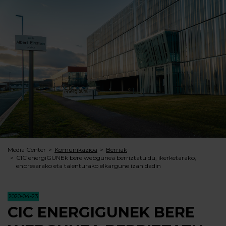
Media Center
Komunikazioa
Berriak
CIC energiGUNEk bere webgunea berriztatu du, ikerketarako,
enpresarako eta talenturako elkargune izan dadin
2020-04-23
CIC ENERGIGUNEK BERE