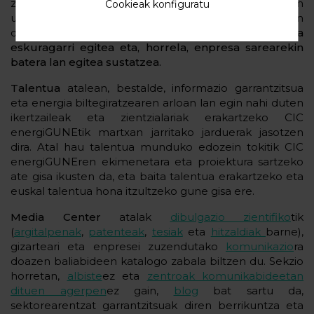
zegoen berrikuntza garrantzitsua da, eta CIC azken
Cookieak konfiguratu
urteetan lantzen ari den erronka nagusietakoa islatzen
du:
zentroak sortutako ikerketa guztia ikusgai eta
eskuragarri egitea eta, horrela, enpresa sarearekin
batera lan egitea sustatzea.
Talentua
atalean, bestalde, informazio garrantzitsua
eta energia biltegiratzearen arloan lan egin nahi duten
ikertzaileak eta zientzialariak erakartzeko CIC
energiGUNEtik martxan jarritako jarduerak jasotzen
dira. Atal hau talentua munduko edozein tokitik CIC
energiGUNEren ekimenetara eta proiektura sartzeko
ate gisa ikusten da, eta baita talentua erakartzeko eta
euskal talentua hona itzultzeko gune gisa ere.
Media Center
atalak
dibulgazio zientifiko
tik
(
argitalpenak
,
patenteak
,
tesiak
eta
hitzaldiak
barne),
gizarteari eta enpresei zuzendutako
komunikazio
ra
doazen baliabideen katalogo zabala biltzen du. Sekzio
horretan,
albiste
ez eta
zentroak komunikabideetan
dituen agerpen
ez gain,
blog
bat sartu da,
sektorearentzat garrantzitsuak diren berrikuntza eta