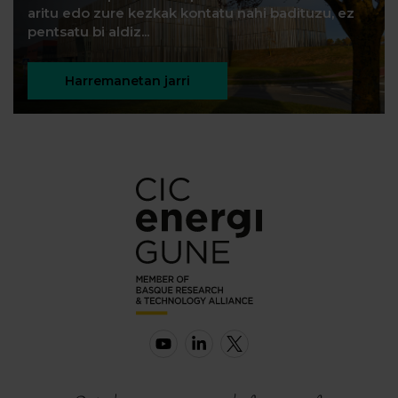
aritu edo zure kezkak kontatu nahi badituzu, ez
pentsatu bi aldiz...
Harremanetan jarri