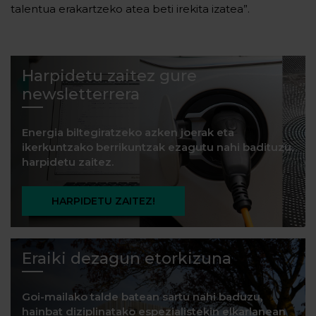
talentua erakartzeko atea beti irekita izatea”.
Harpidetu zaitez gure
newsletterrera
Energia biltegiratzeko azken joerak eta
ikerkuntzako berrikuntzak ezagutu nahi badituzu,
harpidetu zaitez.
HARPIDETU ZAITEZ!
Eraiki dezagun etorkizuna
Goi-mailako talde batean sartu nahi baduzu,
hainbat diziplinatako espezialistekin elkarlanean