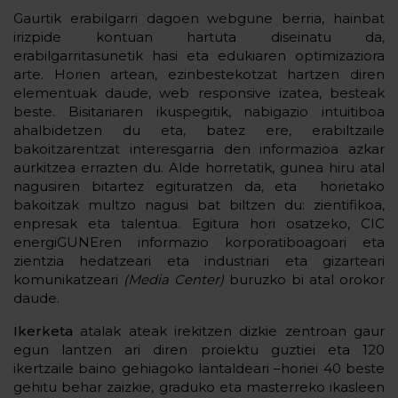
Gaurtik erabilgarri dagoen webgune berria, hainbat
irizpide kontuan hartuta diseinatu da,
erabilgarritasunetik hasi eta edukiaren optimizaziora
arte. Horien artean, ezinbestekotzat hartzen diren
elementuak daude, web responsive izatea, besteak
beste. Bisitariaren ikuspegitik, nabigazio intuitiboa
ahalbidetzen du eta, batez ere, erabiltzaile
bakoitzarentzat interesgarria den informazioa azkar
aurkitzea errazten du. Alde horretatik, gunea hiru atal
nagusiren bitartez egituratzen da, eta horietako
bakoitzak multzo nagusi bat biltzen du: zientifikoa,
enpresak eta talentua. Egitura hori osatzeko, CIC
energiGUNEren informazio korporatiboagoari eta
zientzia hedatzeari eta industriari eta gizarteari
komunikatzeari
(Media Center)
buruzko bi atal orokor
daude.
Ikerketa
atalak ateak irekitzen dizkie zentroan gaur
egun lantzen ari diren proiektu guztiei eta 120
ikertzaile baino gehiagoko lantaldeari –horiei 40 beste
gehitu behar zaizkie, graduko eta masterreko ikasleen