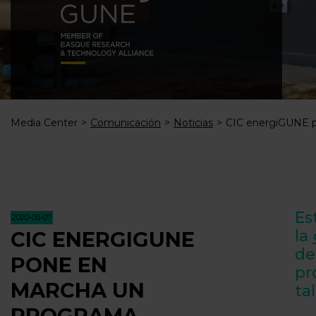
Media Center
Comunicación
Noticias
CIC energiGUNE po
Es
2020-05-07
la
CIC ENERGIGUNE
de
PONE EN
pr
MARCHA UN
ta
PROGRAMA