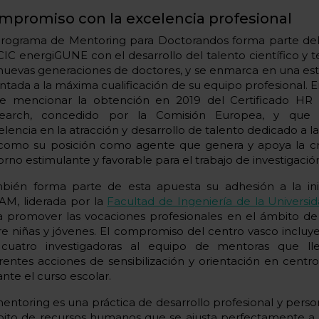
mpromiso con la excelencia profesional
programa de Mentoring para Doctorandos forma parte d
CIC energiGUNE con el desarrollo del talento científico y 
 nuevas generaciones de doctores, y se enmarca en una est
entada a la máxima cualificación de su equipo profesional. E
e mencionar la obtención en 2019 del Certificado HR 
earch, concedido por la Comisión Europea, y que
lencia en la atracción y desarrollo de talento dedicado a la
 como su posición como agente que genera y apoya la c
orno estimulante y favorable para el trabajo de investigació
bién forma parte de esta apuesta su adhesión a la inici
AM, liderada por la
Facultad de Ingeniería de la Univers
a promover las vocaciones profesionales en el ámbito de 
re niñas y jóvenes. El compromiso del centro vasco incluye
cuatro investigadoras al equipo de mentoras que ll
erentes acciones de sensibilización y orientación en cent
nte el curso escolar.
mentoring es una práctica de desarrollo profesional y perso
ito de recursos humanos que se ajusta perfectamente a 