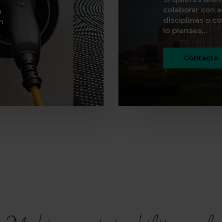
colaborar con e
n
disciplinas o c
n
lo pienses…
Contacto