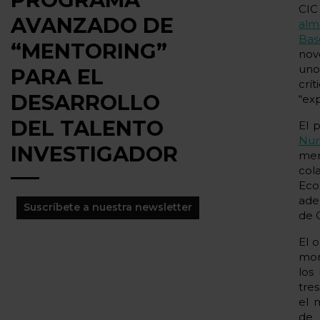
CI
AVANZADO DE
alm
Bas
“MENTORING”
nov
uno
PARA EL
crí
DESARROLLO
“exp
DEL TALENTO
El 
Nur
INVESTIGADOR
men
col
Eco
ade
Suscríbete a nuestra newsletter
de 
El 
mom
los
tre
el 
de 