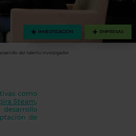
INVESTIGACIÓN
EMPRESAS
rrollo del talento investigador
ativas como
pira Steam
,
esarrollo
aptación de