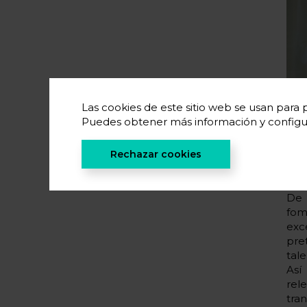
Las cookies de este sitio web se usan para p
Puedes obtener más información y configu
Rechazar cookies
De 
fom
exc
pre
tal
Así
rel
tran