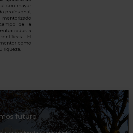
nal con mayor
a profesional,
el mentorizado
l campo de la
entorizados a
ntíficas. El
l mentor como
 riqueza.
mos futuro
te a un equipo de primer nivel,