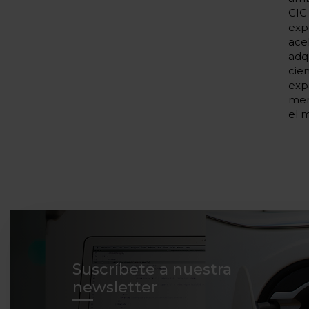
CIC
exp
ace
adq
cie
exp
men
el 
Suscríbete a nuestra
newsletter