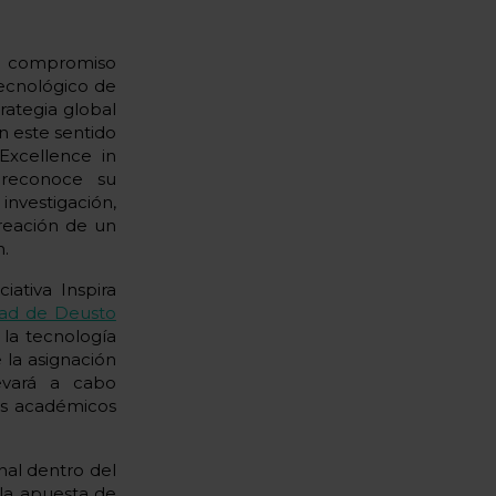
el compromiso
tecnológico de
rategia global
n este sentido
Excellence in
 reconoce su
 investigación,
reación de un
n.
ativa Inspira
idad de Deusto
la tecnología
 la asignación
evará a cabo
ros académicos
nal dentro del
la apuesta de