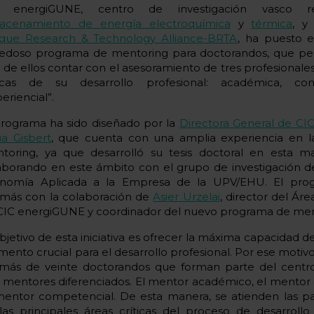
C energiGUNE, centro de investigación vasco r
acenamiento de energía electroquímica
y
térmica
, y
que Research & Technology Alliance-BRTA
, ha puesto 
edoso programa de mentoring para doctorandos, que per
 de ellos contar con el asesoramiento de tres profesionales
ticas de su desarrollo profesional: académica, co
eriencial”.
programa ha sido diseñado por la
Directora General de CI
ia Gisbert
, que cuenta con una amplia experiencia en la
toring, ya que desarrolló su tesis doctoral en esta ma
aborando en este ámbito con el grupo de investigación de
nomía Aplicada a la Empresa de la UPV/EHU. El pro
más con la colaboración de
Asier Urzelai
, director del Ár
CIC energiGUNE y coordinador del nuevo programa de men
objetivo de esta iniciativa es ofrecer la máxima capacidad 
ento crucial para el desarrollo profesional. Por ese motiv
 más de veinte doctorandos que forman parte del centr
s mentores diferenciados. El mentor académico, el mentor 
mentor competencial. De esta manera, se atienden las par
las principales áreas críticas del proceso de desarrollo