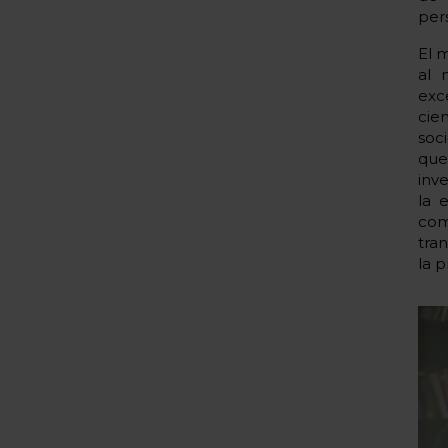
per
El 
al 
exc
cien
soc
que
inv
la 
com
tra
la p