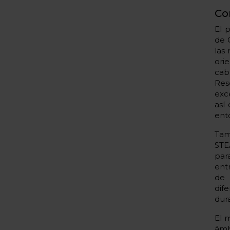
Co
El 
de 
las
ori
cab
Res
exce
así
ent
Tam
STE
par
ent
de 
dif
dura
El 
ámb