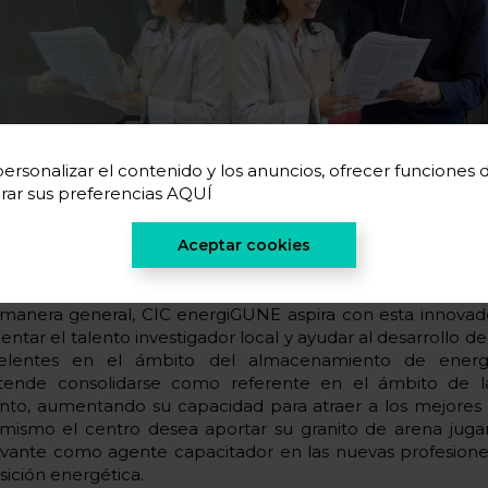
ersonalizar el contenido y los anuncios, ofrecer funciones de 
rar sus preferencias
AQUÍ
Aceptar cookies
manera general, CIC energiGUNE aspira con esta innovador
entar el talento investigador local y ayudar al desarrollo d
elentes en el ámbito del almacenamiento de energí
tende consolidarse como referente en el ámbito de l
ento, aumentando su capacidad para atraer a los mejores 
 mismo el centro desea aportar su granito de arena jug
evante como agente capacitador en las nuevas profesiones
sición energética.