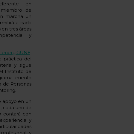
eferente en
 miembro de
en marcha un
mitirá a cada
 en tres áreas
mpetencial y
C energiGUNE,
 práctica del
teria y sigue
l Instituto de
grama cuenta
ea de Personas
toring.
de apoyo en un
o, cada uno de
o contará con
experiencial y
ticularidades
 profesional y