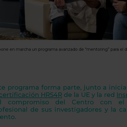
ne en marcha un programa avanzado de “mentoring” para el desa
te programa forma parte, junto a inici
certificación HRS4R
de la UE y la red
Ins
l compromiso del Centro con el d
ofesional de sus investigadores y la c
lento.