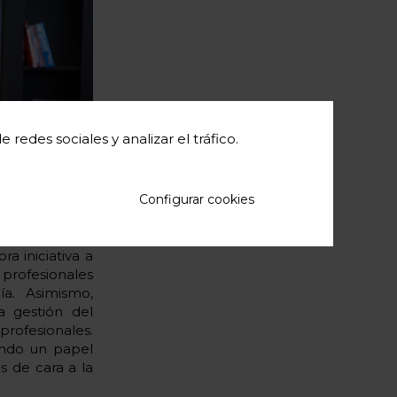
redes sociales y analizar el tráfico.
Configurar cookies
a iniciativa a
e profesionales
a. Asimismo,
a gestión del
profesionales.
ando un papel
 de cara a la