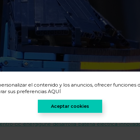
ersonalizar el contenido y los anuncios, ofrecer funciones de 
rar sus preferencias
AQUÍ
Aceptar cookies
 vídeo en
añol:
https://www.eitb.eus/es/noticias/tecnologia/videos/det
centro-cic-energigune-desarrolla-bateria-electrica-innovad