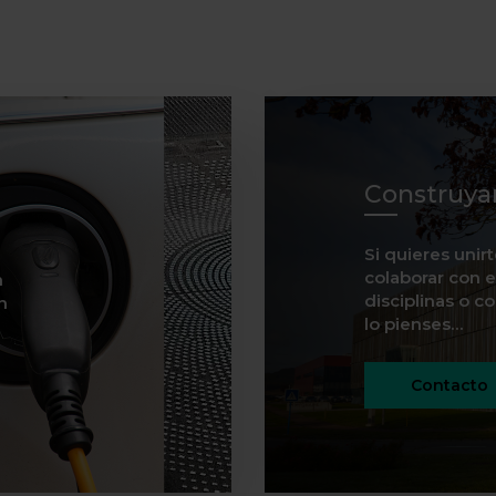
Construya
Si quieres unir
colaborar con e
n
disciplinas o c
n
lo pienses…
Contacto