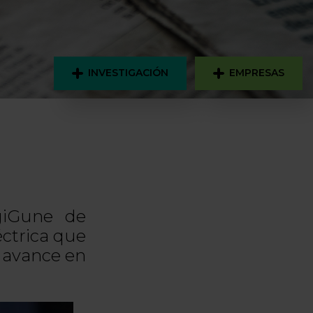
INVESTIGACIÓN
EMPRESAS
rgiGune de
éctrica que
n avance en