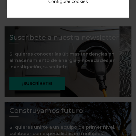
Configurar cookies
Suscríbete a nuestra newsletter
Si quieres conocer las últimas tendencias en
almacenamiento de energía y novedades en
investigación, suscríbete.
¡SUSCRÍBETE!
Construyamos futuro
Si quieres unirte a un equipo de primer nivel,
colaborar con especialistas en múltiples