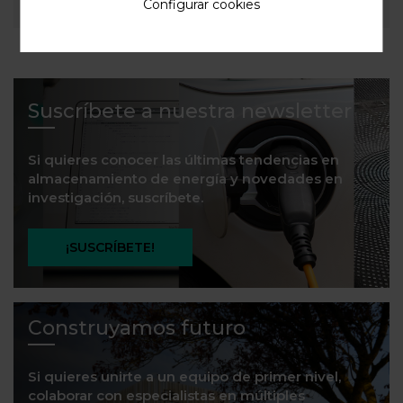
Configurar cookies
Suscríbete a nuestra newsletter
Si quieres conocer las últimas tendencias en
almacenamiento de energía y novedades en
investigación, suscríbete.
¡SUSCRÍBETE!
Construyamos futuro
Si quieres unirte a un equipo de primer nivel,
colaborar con especialistas en múltiples