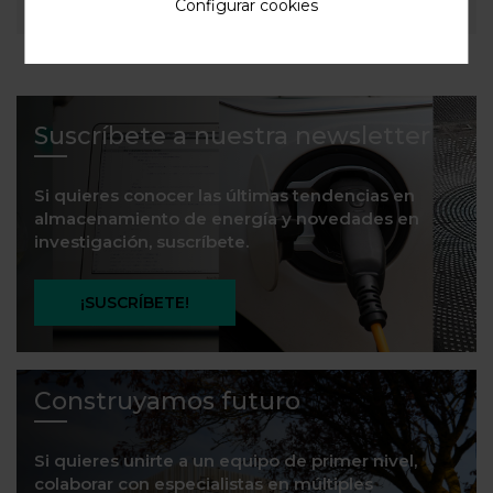
Configurar cookies
Suscríbete a nuestra newsletter
Si quieres conocer las últimas tendencias en
almacenamiento de energía y novedades en
investigación, suscríbete.
¡SUSCRÍBETE!
Construyamos futuro
Si quieres unirte a un equipo de primer nivel,
colaborar con especialistas en múltiples