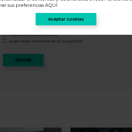
rar sus preferencias
AQUÍ
Aceptar cookies
Acepto la
política de privacidad
*
Acepto recibir información de CIC energiGUNE
ENVIAR