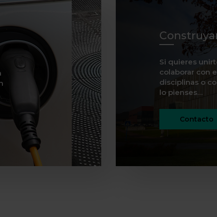
Construya
Si quieres unir
colaborar con e
n
disciplinas o c
n
lo pienses…
Contacto