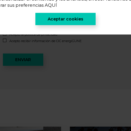
rar sus preferencias
AQUÍ
Aceptar cookies
Acepto la
política de privacidad
*
Acepto recibir información de CIC energiGUNE
ENVIAR