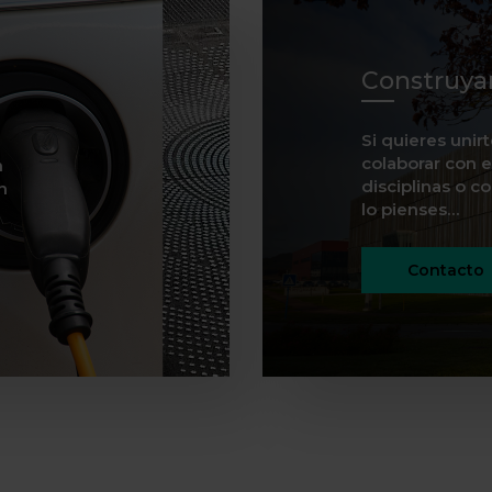
Construya
Si quieres unir
colaborar con e
n
disciplinas o c
n
lo pienses…
Contacto