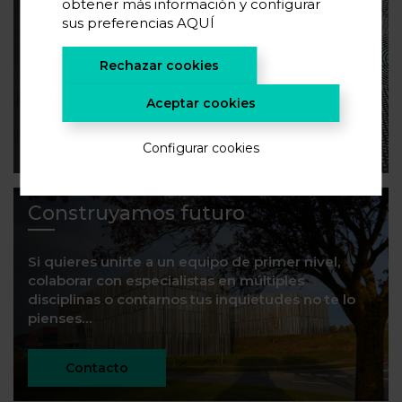
obtener más información y configurar
sus preferencias
AQUÍ
Si quieres conocer las últimas tendencias en
almacenamiento de energía y novedades en
Rechazar cookies
investigación, suscríbete.
Aceptar cookies
¡SUSCRÍBETE!
Configurar cookies
Construyamos futuro
Si quieres unirte a un equipo de primer nivel,
colaborar con especialistas en múltiples
disciplinas o contarnos tus inquietudes no te lo
pienses…
Contacto