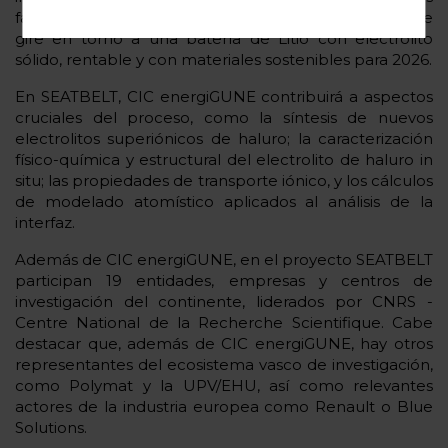
facilitar la creación de una industria local de la UE que
gire en torno a una batería de Litio con electrolito
sólido, rentable y con materiales sostenibles para 2026.
En SEATBELT, CIC energiGUNE contribuirá a aspectos
cruciales del proceso, como la síntesis de nuevos
electrolitos superiónicos de haluro; la caracterización
físico-química y estructural del electrolito de haluro in
situ; las propiedades de transporte iónico, y los cálculos
de modelado atomístico aplicados al análisis de la
interfaz.
Además de CIC energiGUNE, en el proyecto SEATBELT
participan 19 entidades, empresas y centros de
investigación del continente, liderados por CNRS -
Centre National de la Recherche Scientifique. Cabe
destacar que, además de CIC energiGUNE, hay otros
representantes del ecosistema vasco de investigación,
como Polymat y la UPV/EHU, así como relevantes
actores de la industria europea como Renault o Blue
Solutions.