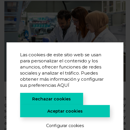
Las cookies de este sitio web se usan
para personalizar el contenido y los
anuncios, ofrecer funciones de redes
sociales y analizar el tráfico. Puedes
obtener más información y configurar
sus preferencias
AQUÍ
Todo ello abrirá la puerta al desarrollo de una nueva
Rechazar cookies
generación de materiales de batería eficientes y
seguros, que cumplan con los criterios europeos de
Aceptar cookies
descarbonización, sostenibilidad, asequibilidad y
autosuficiencia en la producción. De hecho, la
Configurar cookies
intención de los socios del consorcio SEATBELT es