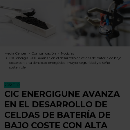
Media Center
Comunicación
Noticias
CIC energiGUNE avanza en el desarrollo de celdas de batería de bajo
coste con alta densidad energética, mayor seguridad y diseño
sostenible
2022-11-10
CIC ENERGIGUNE AVANZA
EN EL DESARROLLO DE
CELDAS DE BATERÍA DE
BAJO COSTE CON ALTA