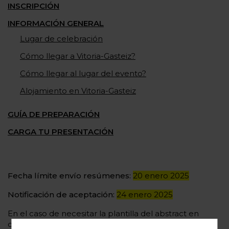
INSCRIPCIÓN
INFORMACIÓN GENERAL
Lugar de celebración
Cómo llegar a Vitoria-Gasteiz?
Cómo llegar al lugar del evento?
Alojamiento en Vitoria-Gasteiz
GUÍA DE PREPARACIÓN
CARGA TU PRESENTACIÓN
Fecha límite envío resúmenes:
20 enero 2025
Notificación de aceptación:
24 enero 2025
En el caso de necesitar la plantilla del abstract en
castellano, por favor, contacte con nosotros en