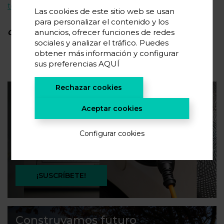
teds25@cicenergigune.com
.
Las cookies de este sitio web se usan
para personalizar el contenido y los
anuncios, ofrecer funciones de redes
Cerrado el plazo de envío de abstracts
sociales y analizar el tráfico. Puedes
obtener más información y configurar
sus preferencias
AQUÍ
Rechazar cookies
Suscríbete a nuestra newsletter
Aceptar cookies
Si quieres conocer las últimas tendencias en
Configurar cookies
almacenamiento de energía y novedades en
investigación, suscríbete.
¡SUSCRÍBETE!
Construyamos futuro