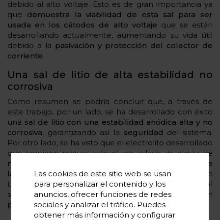
debido al alto voltaje. Esto es de gran importancia ya
que
demuestra la viabilidad de esta sal para ser
usada en los cátodos de alto voltaje
que se están
desarrollando actualmente, aumentando su vida útil
debido a la
pasivación y protección del colector de
corriente
.
Una sal de litio de alta estabilidad no
corrosiva
Como resumen se podría concluir que, a través de
este trabajo, por un lado, se ha desarrollado con éxito
una
sal de litio con una estabilidad anódica alta y no
corrosiva
, garantizando así la
seguridad
del sistema.
Por otro lado, se ha visto que el electrolito desarrollado
que contiene nuevas estructuras salinas es capaz de
mejorar la retención de capacidad y la estabilidad de
Las cookies de este sitio web se usan
la batería llegando a los 200 ciclos
. Por tanto, este
para personalizar el contenido y los
trabajo sienta las bases de futuras optimizaciones del
anuncios, ofrecer funciones de redes
sistema que permitan hacer realidad la aplicación
sociales y analizar el tráfico. Puedes
práctica de este tipo de electrolitos.
obtener más información y configurar