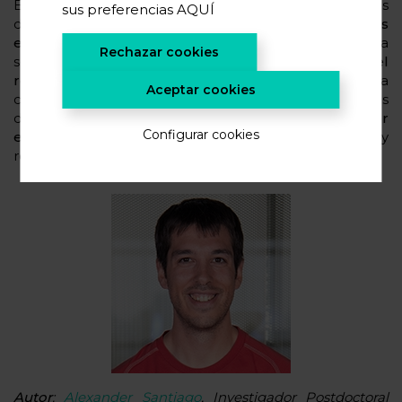
En resumen, dado el aumento actual y futuro de las
sus preferencias
AQUÍ
demandas energéticas, la introducción de
nuevas
estructuras salinas en el electrolito
deseado podría
Rechazar cookies
ser un enfoque interesante para
mejorar el
rendimiento de la batería
. Por ello, gracias a la
Aceptar cookies
colaboración interdisciplinar de los diferentes grupos
de investigación, CIC energiGUNE pretende
promover
Configurar cookies
el desarrollo de nuevas sales
y el estudio práctico y
real del rendimiento de las mismas.
Autor
:
Alexander Santiago
, Investigador Postdoctoral