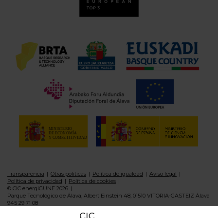
Transparencia
Otras politicas
Política de igualdad
Aviso legal
Política de privacidad
Política de cookies
© CIC energiGUNE 2026
Parque Tecnológico de Álava, Albert Einstein 48, 01510 VITORIA-GASTEIZ Álava
945 29 71 08