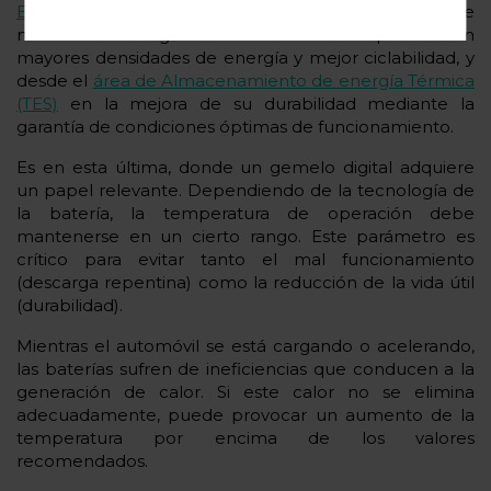
Energía Electroquímica (EES)
, con la búsqueda de
nuevas tecnologías de baterías disruptivas con
mayores densidades de energía y mejor ciclabilidad, y
desde el
área de Almacenamiento de energía Térmica
(TES)
en la mejora de su durabilidad mediante la
garantía de condiciones óptimas de funcionamiento.
Es en esta última, donde un gemelo digital adquiere
un papel relevante. Dependiendo de la tecnología de
la batería, la temperatura de operación debe
mantenerse en un cierto rango. Este parámetro es
crítico para evitar tanto el mal funcionamiento
(descarga repentina) como la reducción de la vida útil
(durabilidad).
Mientras el automóvil se está cargando o acelerando,
las baterías sufren de ineficiencias que conducen a la
generación de calor. Si este calor no se elimina
adecuadamente, puede provocar un aumento de la
temperatura por encima de los valores
recomendados.