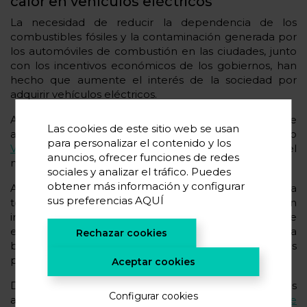
calor en vehículos eléctricos
La necesidad de reducir la dependencia de los
combustibles fósiles y la contaminación generada por
los automóviles de combustión en las ciudades, junto
con los incentivos económicos de los gobiernos, han
hecho que aumente el interés de la sociedad por
adquirir vehículos eléctricos.
A parte de
TESLA
, casi todos los fabricantes de
Las cookies de este sitio web se usan
automóviles históricos como
BMW
, el grupo
para personalizar el contenido y los
Volkswagen
,
Toyota
o
Hyundai
han introducido en el
anuncios, ofrecer funciones de redes
mercado modelos eléctricos a precios asequibles.
sociales y analizar el tráfico. Puedes
obtener más información y configurar
Aunque el vehículo eléctrico ha demostrado ser una
sus preferencias
AQUÍ
tecnología madura y fiable, sigue presentando un
importante potencial de optimización/mejora. Entre
ellas, el aumento de la capacidad y la durabilidad de la
Rechazar cookies
batería se han convertido en los dos objetivos
principales para impulsar el vehículo eléctrico.
Aceptar cookies
Desde el
CIC energiGUNE
nos centramos en ambos
Configurar cookies
aspectos. Desde el
área de Almacenamiento de