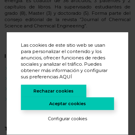
energía. Es coautor de 36 artículos, 3 patentes y 2
capítulos de libros. Ha supervisado estudiantes de
grado (8), Master (3) y doctorado (5). Forma parte del
consejo editorial de la revista “Journal of Chemical
Science and Chemical Engineering”.
Las cookies de este sitio web se usan
para personalizar el contenido y los
INTERESES CIENTÍFICOS
anuncios, ofrecer funciones de redes
sociales y analizar el tráfico. Puedes
Líquidos iónicos
obtener más información y configurar
sus preferencias
AQUÍ
Cristales iónicos orgánicos
Materiales de cambio de fase
Rechazar cookies
Compuestos bio basados y sostenibles
Aceptar cookies
Configurar cookies
TRAYECTORIA CIENTÍFICA