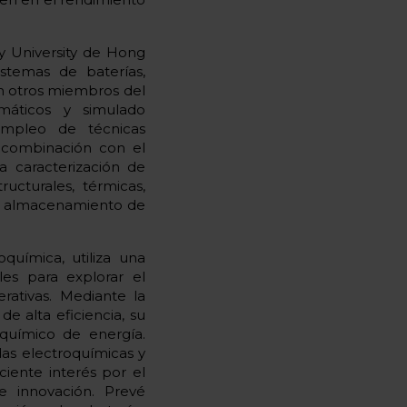
ty University de Hong
istemas de baterías,
con otros miembros del
máticos y simulado
empleo de técnicas
n combinación con el
 caracterización de
ucturales, térmicas,
de almacenamiento de
química, utiliza una
es para explorar el
rativas. Mediante la
e alta eficiencia, su
oquímico de energía.
das electroquímicas y
ciente interés por el
e innovación. Prevé