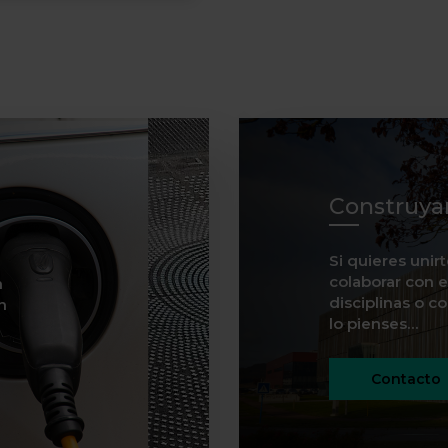
Construya
Si quieres unir
colaborar con e
n
disciplinas o c
n
lo pienses…
Contacto