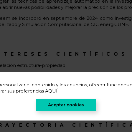
egrar las técnicas de aprendizaje automático en la investi
 abrir nuevas posibilidades y mejorar la precisión de los pro
eem se incorporó en septiembre de 2024 como investig
elizado y Simulación Computacional de CIC energiGUNE.
NTERESES CIENTÍFICOS
elación estructura-propiedad
ilas de flujo redox
ersonalizar el contenido y los anuncios, ofrecer funciones de 
nodo de metal estable
rar sus preferencias
AQUÍ
xploración de mecanismos mediante modelización comput
Aceptar cookies
RAYECTORIA CIENTÍFIC