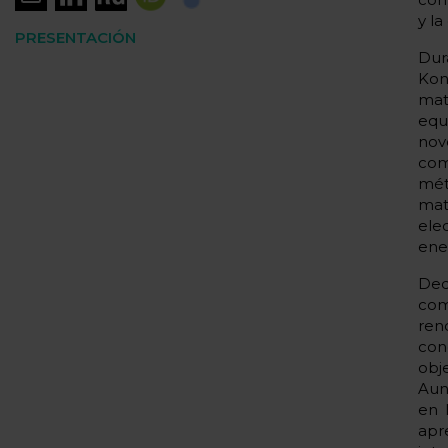
y la
PRESENTACIÓN
Dur
Kon
mat
equ
nov
com
mét
mat
ele
ene
Ded
com
ren
con
obj
Aun
en 
apr