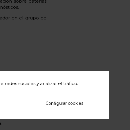
gación sobre baterías
nósticos.
ador en el grupo de
redes sociales y analizar el tráfico.
acional
Configurar cookies
A