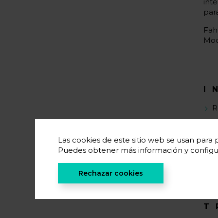
int
para
Fah
Mod
I
R
P
Las cookies de este sitio web se usan para p
Á
Puedes obtener más información y configu
E
Rechazar cookies
T