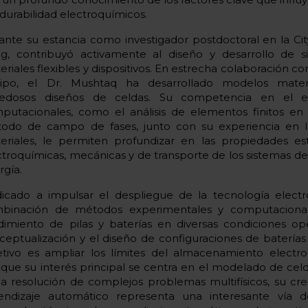
 durabilidad electroquímicos.
ante su estancia como investigador postdoctoral en la Ci
g, contribuyó activamente al diseño y desarrollo de s
eriales flexibles y dispositivos. En estrecha colaboración 
ipo, el Dr. Mushtaq ha desarrollado modelos mate
edosos diseños de celdas. Su competencia en el 
putacionales, como el análisis de elementos finitos e
odo de campo de fases, junto con su experiencia en la
eriales, le permiten profundizar en las propiedades estr
ctroquímicas, mecánicas y de transporte de los sistemas 
rgía.
icado a impulsar el despliegue de la tecnología electro
binación de métodos experimentales y computacional
dimiento de pilas y baterías en diversas condiciones ope
ceptualización y el diseño de configuraciones de baterías d
etivo es ampliar los límites del almacenamiento electr
que su interés principal se centra en el modelado de cel
la resolución de complejos problemas multifísicos, su cre
endizaje automático representa una interesante vía d