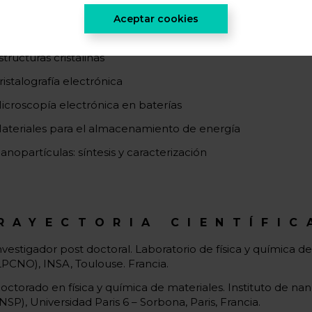
IB (Focus ion beam)
Aceptar cookies
ifracción electrónica
structuras cristalinas
ristalografía electrónica
icroscopía electrónica en baterías
ateriales para el almacenamiento de energía
anopartículas: síntesis y caracterización
RAYECTORIA CIENTÍFIC
nvestigador post doctoral. Laboratorio de física y química d
LPCNO), INSA, Toulouse. Francia.
octorado en física y química de materiales. Instituto de nan
INSP), Universidad Paris 6 – Sorbona, Paris, Francia.