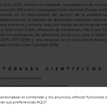
el 2016, el Dr. Bonilla ha integrado la plataforma de micro
 energiGUNE como investigador post-doctoral. Desde el 2017
vertido en el responsable del servicio de la platafor
estigaciones en el estudio de diferentes materiales para
rgía eléctrica y térmica, esto por medio de técnicas de mi
o SEM, TEM, STEM, difracción de electrones, FIB, in-situ TE
illa ha participado de diferentes proyectos, para el fina
IZIEN 2017-2018) y una estancia en el Laboratorio Naci
dos Unidos (Jose Castillejo 2018).
NTERESES CIENTÍFICOS
icroscopía electrónica
icroscopía electrónica en transmisión
icroscopía electrónica de barrido
ersonalizar el contenido y los anuncios, ofrecer funciones de 
rar sus preferencias
AQUÍ
écnicas de microscopía electrónica in situ