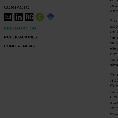
pro
CONTACTO
ene
Su 
sid
PRESENTACIÓN
ens
PUBLICACIONES
ha 
sín
CONFERENCIAS
efe
esp
tra
sim
Ent
lab
Con
hol
a c
acc
mag
est