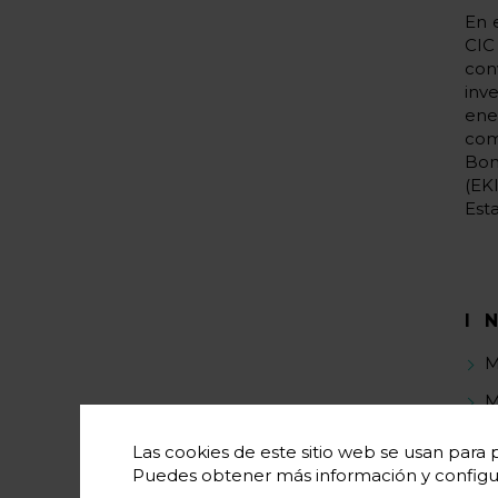
En 
CIC
con
inv
ene
com
Bon
(EK
Esta
I
M
M
M
Las cookies de este sitio web se usan para p
Puedes obtener más información y configu
T