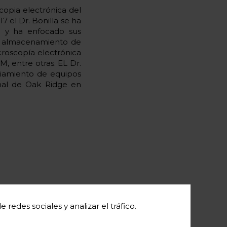
scopia electrónica del
 el Dr. Bonilla se ha
ma y ha enfocado sus
 el almacenamiento de
croscopía electrónica
M, entre otras. EL Dr.
nciamiento de equipos
onal de Oak Ridge en
redes sociales y analizar el tráfico.