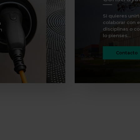
Si quieres unir
colaborar con e
n
disciplinas o c
n
lo pienses…
Contacto