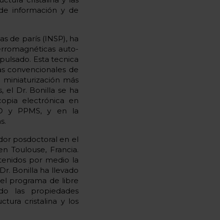
 de información y de
as de parís (INSP), ha
ferromagnéticas auto-
pulsado. Esta tecnica
as convencionales de
a miniaturización más
, el Dr. Bonilla se ha
copia electrónica en
UID y PPMS, y en la
s.
ador posdoctoral en el
en Toulouse, Francia.
btenidos por medio la
r. Bonilla ha llevado
el programa de libre
do las propiedades
tura cristalina y los