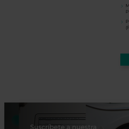
M
P
P
(
Suscríbete a nuestra