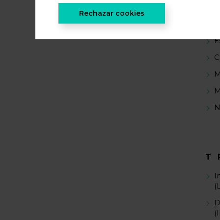
F
Rechazar cookies
D
E
C
M
M
N
T
I
(
D
(