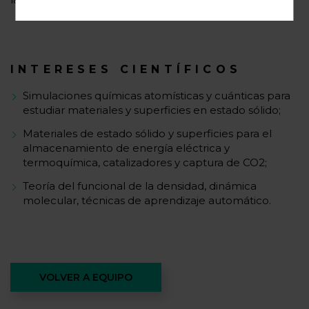
INTERESES CIENTÍFICOS
Simulaciones químicas atomísticas y cuánticas para
estudiar materiales y superficies en estado sólido;
Materiales de estado sólido y superficies para el
almacenamiento de energía eléctrica y
termoquímica, catalizadores y captura de CO2;
Teoría del funcional de la densidad, dinámica
molecular, técnicas de aprendizaje automático.
VOLVER A EQUIPO