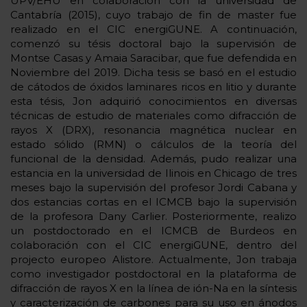
UPV/EHU en colaboración con la universidad de
Cantabría (2015), cuyo trabajo de fin de master fue
realizado en el CIC energiGUNE. A continuación,
comenzó su tésis doctoral bajo la supervisión de
Montse Casas y Amaia Saracibar, que fue defendida en
Noviembre del 2019. Dicha tesis se basó en el estudio
de cátodos de óxidos laminares ricos en litio y durante
esta tésis, Jon adquirió conocimientos en diversas
técnicas de estudio de materiales como difracción de
rayos X (DRX), resonancia magnética nuclear en
estado sólido (RMN) o cálculos de la teoría del
funcional de la densidad. Además, pudo realizar una
estancia en la universidad de Ilinois en Chicago de tres
meses bajo la supervisión del profesor Jordi Cabana y
dos estancias cortas en el ICMCB bajo la supervisión
de la profesora Dany Carlier. Posteriormente, realizo
un postdoctorado en el ICMCB de Burdeos en
colaboración con el CIC energiGUNE, dentro del
projecto europeo Alistore. Actualmente, Jon trabaja
como investigador postdoctoral en la plataforma de
difracción de rayos X en la línea de ión-Na en la síntesis
y caracterización de carbones para su uso en ánodos