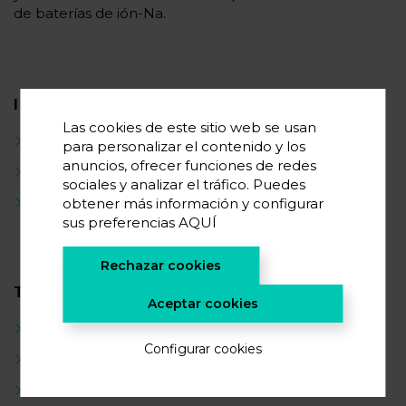
de baterías de ión-Na.
INTERESES CIENTÍFICOS
Las cookies de este sitio web se usan
Difracción de rayos X
para personalizar el contenido y los
anuncios, ofrecer funciones de redes
Carbones
sociales y analizar el tráfico. Puedes
Baterías de sodio-ion
obtener más información y configurar
sus preferencias
AQUÍ
Rechazar cookies
TRAYECTORIA CIENTÍFICA
Aceptar cookies
Cátodos para baterías de litio ión
Configurar cookies
Difracción de rayos X
Teoría del funcional de la densidad