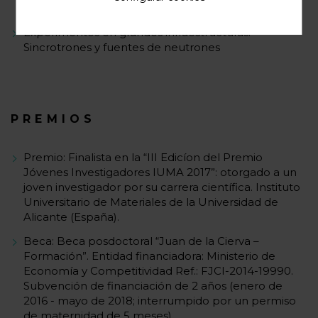
espectroscopía)
Experimentos en grandes infraestructuras:
Sincrotrones y fuentes de neutrones
PREMIOS
Premio: Finalista en la “III Edicíon del Premio
Jóvenes Investigadores IUMA 2017”: otorgado a un
joven investigador por su carrera científica. Instituto
Universitario de Materiales de la Universidad de
Alicante (España).
Beca: Beca posdoctoral “Juan de la Cierva –
Formación”. Entidad financiadora: Ministerio de
Economía y Competitividad Ref.: FJCI-2014-19990.
Subvención de financiación de 2 años (enero de
2016 - mayo de 2018; interrumpido por un permiso
de maternidad de 5 meses).