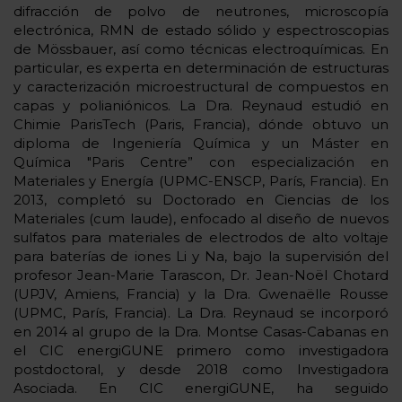
difracción de polvo de neutrones, microscopía
electrónica, RMN de estado sólido y espectroscopias
de Mössbauer, así como técnicas electroquímicas. En
particular, es experta en determinación de estructuras
y caracterización microestructural de compuestos en
capas y polianiónicos. La Dra. Reynaud estudió en
Chimie ParisTech (Paris, Francia), dónde obtuvo un
diploma de Ingeniería Química y un Máster en
Química "Paris Centre” con especialización en
Materiales y Energía (UPMC-ENSCP, París, Francia). En
2013, completó su Doctorado en Ciencias de los
Materiales (cum laude), enfocado al diseño de nuevos
sulfatos para materiales de electrodos de alto voltaje
para baterías de iones Li y Na, bajo la supervisión del
profesor Jean-Marie Tarascon, Dr. Jean-Noël Chotard
(UPJV, Amiens, Francia) y la Dra. Gwenaëlle Rousse
(UPMC, París, Francia). La Dra. Reynaud se incorporó
en 2014 al grupo de la Dra. Montse Casas-Cabanas en
el CIC energiGUNE primero como investigadora
postdoctoral, y desde 2018 como Investigadora
Asociada. En CIC energiGUNE, ha seguido