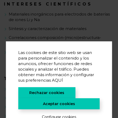
INTERESES CIENTÍFICOS
Materiales inorgánicos para electrodos de baterías
de iones Li y Na
Síntesis y caracterización de materiales
Correlaciones composición-(micro)estructura-
electroquímica
Comprensión de mecanismos de reacción
Las cookies de este sitio web se usan
para personalizar el contenido y los
anuncios, ofrecer funciones de redes
sociales y analizar el tráfico. Puedes
obtener más información y configurar
TRAYECTORIA CIENTÍFICA
sus preferencias
AQUÍ
Ciencia de los materiales & química
Rechazar cookies
Síntesis de compuestos polianiónicos
Aceptar cookies
Difracción de rayos X y neutrones en polvo
Técnicas ex situ, in situ y operando (p. ej., difracción,
Configurar cookies