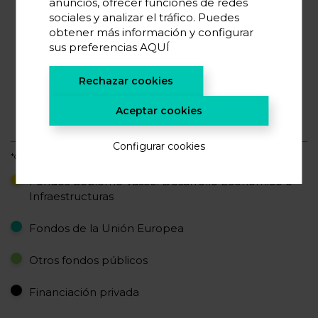
anuncios, ofrecer funciones de redes
sociales y analizar el tráfico. Puedes
obtener más información y configurar
sus preferencias
AQUÍ
47%
Rechazar cookies
26%
23%
Aceptar cookies
4%
Configurar cookies
*datos acumulados
Fondos Gobierno Vasco: Desarrollo Económico e
Infraestructuras
Fondos de la Unión Europea
Otros fondos públicos
Financiación privada