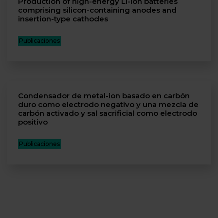
Production of high-energy Li-ion batteries
comprising silicon-containing anodes and
insertion-type cathodes
Publicaciones
Condensador de metal-ion basado en carbón
duro como electrodo negativo y una mezcla de
carbón activado y sal sacrificial como electrodo
positivo
Publicaciones