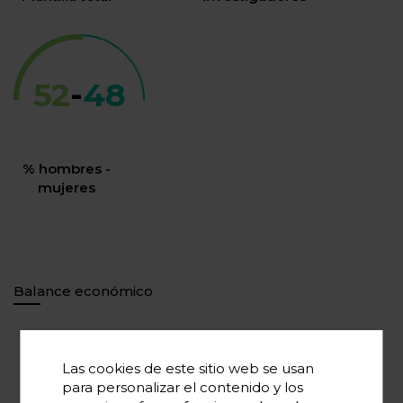
52
-
48
% hombres -
mujeres
Balance económico
76.500.000
Las cookies de este sitio web se usan
Inversión total*
para personalizar el contenido y los