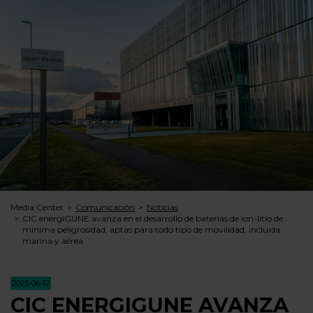
Media Center
Comunicación
Noticias
CIC energiGUNE avanza en el desarrollo de baterías de ion-litio de
mínima peligrosidad, aptas para todo tipo de movilidad, incluida
marina y aérea
2025-06-12
CIC ENERGIGUNE AVANZA