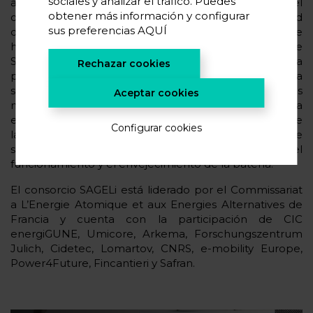
sociales y analizar el tráfico. Puedes
abultamiento y una mejor procesabilidad, con el
obtener más información y configurar
objetivo de prevenir problemas de seguridad
sus preferencias
AQUÍ
derivados del agrietamiento y la falta de
homogeneidad. Asimismo, los electrolitos ignífugos de
SAGELi buscan estabilidad a alto voltaje. Además, la
Rechazar cookies
prueba térmica instantánea de SAGELi predecirá la
seguridad con tan solo unos gramos de nuevos
Aceptar cookies
materiales, eliminando la necesidad de aumentar la
escala para determinarla. De hecho, está previsto que
Configurar cookies
la herramienta de predicción temprana del estado de
seguridad de SAGELi prediga el nivel EUCAR durante el
funcionamiento y el envejecimiento de la batería.
El consorcio SAGELi está liderado por el Commissariat
a L’Energie Atomique et aux Energies Alternatives de
Francia y cuenta con la participación de CIC
energiGUNE, Umicore, Arkema, Forschungszentrum
Julich, Cidetec, Lomartov, CNRS, e-mobility Europe,
Power4Future, Fincantieri y Safran.