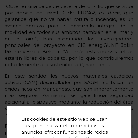
“Obtener una celda de batería de ion-litio que se sitúe
por debajo del nivel 3 de EUCAR, es decir, que
garantice que no va haber rotura o incendio, es un
avance decisivo para el desarrollo integral de la
movilidad en todos sus ámbitos, también en el mar y
en el aire”, han asegurado los investigadores
principales del proyecto en CIC energiGUNE Jokin
Rikarte y Emilie Bekaert. “Además, estas nuevas celdas
estarán libres de cobalto, por lo que contribuiremos
notablemente a la sostenibilidad”, han concluido.
En este sentido, los nuevos materiales catódicos
activos (CAM) desarrollados por SAGELi se basan en
óxidos ricos en Manganeso, que son inherentemente
más seguros. Asimismo, se garantizará seguridad
adicional al dispositivo mediante la reducción del área
superficial activa de los CAM y un recubrimiento
innovador.
Las cookies de este sitio web se usan
para personalizar el contenido y los
Por su parte, los aglutinantes más seguros de SAGELi
anuncios, ofrecer funciones de redes
persiguen una mejor adhesión, un menor