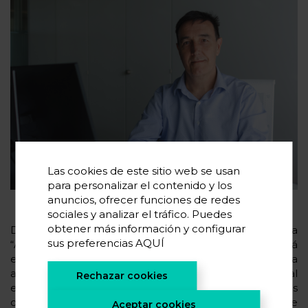
Las cookies de este sitio web se usan
para personalizar el contenido y los
anuncios, ofrecer funciones de redes
sociales y analizar el tráfico. Puedes
obtener más información y configurar
De manera más general, este grupo dedicado a
sus preferencias
AQUÍ
“Aplicaciones Estacionarias e Integración” se centrará
en los diferentes sistemas de baterías para
aplicaciones estacionarias (ESS, maquinaria industrial
Rechazar cookies
estática, 2ª vida), explotando sinergias entre las
diferentes aplicaciones mediante el desarrollo de
Aceptar cookies