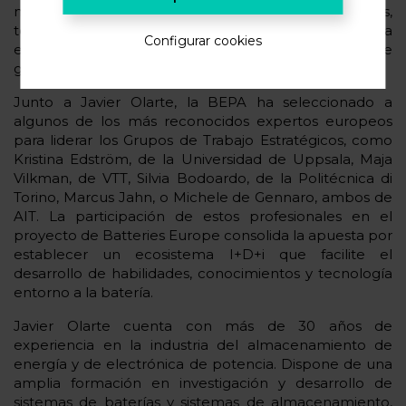
nuevas tecnologías a nivel de sistema de baterías,
teniendo en cuenta mecánicas, aspectos de ingeniería
Configurar cookies
eléctrica y térmica, así como software y hardware de
gestión de baterías.
Junto a Javier Olarte, la BEPA ha seleccionado a
algunos de los más reconocidos expertos europeos
para liderar los Grupos de Trabajo Estratégicos, como
Kristina Edström, de la Universidad de Uppsala, Maja
Vilkman, de VTT, Silvia Bodoardo, de la Politécnica di
Torino, Marcus Jahn, o Michele de Gennaro, ambos de
AIT. La participación de estos profesionales en el
proyecto de Batteries Europe consolida la apuesta por
establecer un ecosistema I+D+i que facilite el
desarrollo de habilidades, conocimientos y tecnología
entorno a la batería.
Javier Olarte cuenta con más de 30 años de
experiencia en la industria del almacenamiento de
energía y de electrónica de potencia. Dispone de una
amplia formación en investigación y desarrollo de
sistemas de baterías y sistemas de almacenamiento,