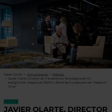
Media Center
Comunicación
Noticias
Javier Olarte, Director de Transferencia Tecnológica de CIC
energiGUNE, elegido por BEPA y Batteries Europe para ser “Research
Chair”
2022-10-06
JAVIER OLARTE, DIRECTOR