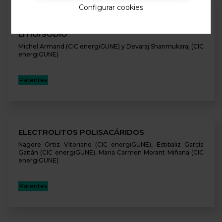
ELECTROLITOS POLIMÉRICOS DE PVA-
Configurar cookies
POLIÉSTER ALTAMENTE CONDUCTORES Y
ESTABLES PARA BATERÍAS SECUNDARIAS DE
LITIO/SODIO
Michel Armand (CIC energiGUNE) y Devaraj Shanmukaraj (CIC
energiGUNE)
Patentes
ELECTROLITOS POLISACÁRIDOS
Nagore Ortiz Vitoriano (CIC energiGUNE), Estibaliz García
Gaitán (CIC energiGUNE), Maria Carmen Morant Miñana (CIC
energiGUNE)
Patentes