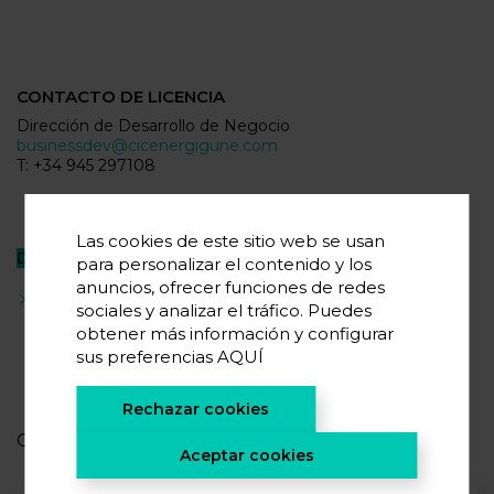
CONTACTO DE LICENCIA
Dirección de Desarrollo de Negocio
businessdev@cicenergigune.com
T: +34 945 297108
Las cookies de este sitio web se usan
Documentos relacionados
para personalizar el contenido y los
anuncios, ofrecer funciones de redes
Ficha descargable (PDF 155 KB)
sociales y analizar el tráfico. Puedes
obtener más información y configurar
sus preferencias
AQUÍ
Rechazar cookies
OTRAS
PATENTES
Aceptar cookies