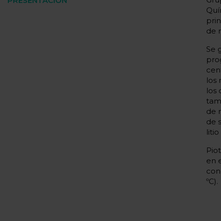
PRESENTACIÓN
Quí
prin
de 
Se 
pro
cen
los
los
tamb
de 
de s
liti
Pio
en 
con
ºC).