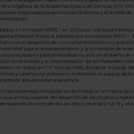
mica Orgánica de la Academia Polaca de Ciencias (IOC PAS
cipales responsabilidades incluían la síntesis y el análisis d
memristores.
graduó en el máster MESC+ en 2024 con una beca internacio
grama Erasmus Mundus, liderado por el consorcio MESC+. E
traron en el desarrollo de conocimientos teóricos y prácti
 materiales para el almacenamiento y la conversión de ener
 cursos necesarios para profundizar no solo en el diseño de 
ién en el análisis y la caracterización de los materiales obt
máster se realizó en CIC energiGUNE, donde se encargó de
íntesis y caracterizar polímeros zwitteriónicos para su apli
o metal de alta densidad energética.
tr Dąbrowski está realizando su doctorado en el marco de
el que es responsable del desarrollo de electrolitos y mater
densadores de iones de litio de alto potencial (>4,5 V) y al