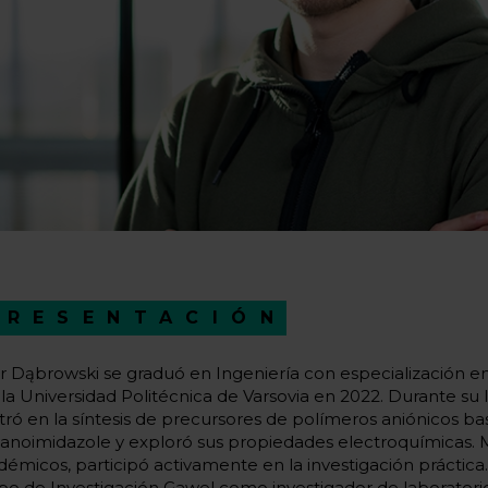
PRESENTACIÓN
tr Dąbrowski se graduó en Ingeniería con especialización 
la Universidad Politécnica de Varsovia en 2022. Durante su l
tró en la síntesis de precursores de polímeros aniónicos ba
yanoimidazole y exploró sus propiedades electroquímicas. M
démicos, participó activamente en la investigación práctica.
po de Investigación Gawel como investigador de laboratorio 