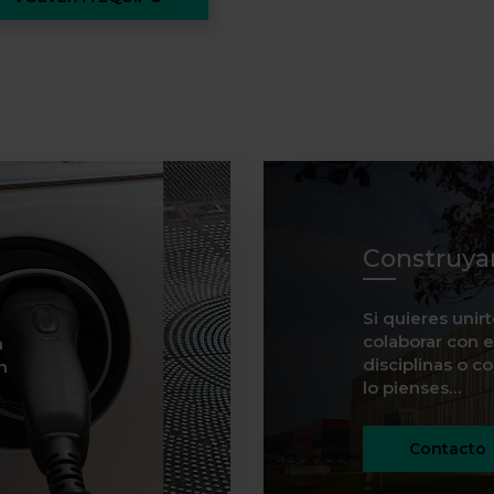
Construya
Si quieres unir
colaborar con e
n
disciplinas o c
n
lo pienses…
Contacto