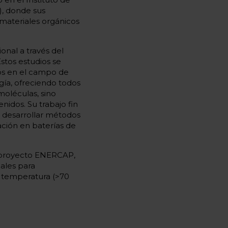
), donde sus
e materiales orgánicos
nal a través del
stos estudios se
cos en el campo de
gía, ofreciendo todos
moléculas, sino
enidos. Su trabajo fin
 desarrollar métodos
cación en baterías de
l proyecto ENERCAP,
iales para
ta temperatura (>70