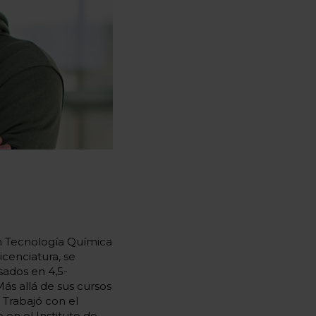
en Tecnología Química
icenciatura, se
sados en 4,5-
ás allá de sus cursos
 Trabajó con el
en el Instituto de