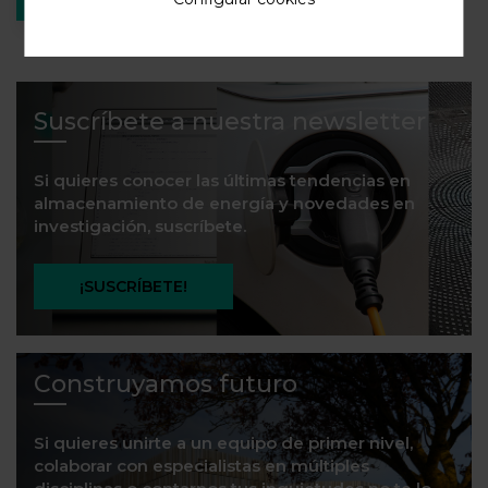
Suscríbete a nuestra newsletter
Si quieres conocer las últimas tendencias en
almacenamiento de energía y novedades en
investigación, suscríbete.
¡SUSCRÍBETE!
Construyamos futuro
Si quieres unirte a un equipo de primer nivel,
colaborar con especialistas en múltiples