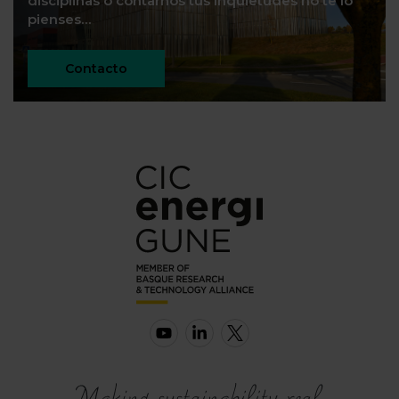
disciplinas o contarnos tus inquietudes no te lo
pienses…
Contacto