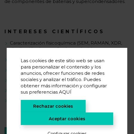
de componentes de baterías y supercondensadores.
INTERESES CIENTÍFICOS
Caracterización fisicoquímica (SEM, RAMAN, XDR,
distribución de tamaño de partícula)
Electroquímica
Las cookies de este sitio web se usan
para personalizar el contenido y los
Fabricación de Slurrys.
anuncios, ofrecer funciones de redes
sociales y analizar el tráfico. Puedes
Ensamblado de Coin cells y Pouch cells.
obtener más información y configurar
Fabricación de laminados.
sus preferencias
AQUÍ
Medidas de Reología.
Rechazar cookies
Aceptar cookies
VOLVER A EQUIPO
Configurar cookies