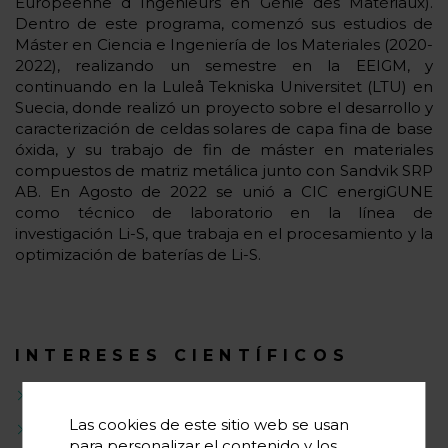
Européenne d´Ingénieurs en Génie des Matériaux).
Dentro de este programa, comenzó sus estudios de
Máster en Ciencia e Ingeniería de los Materiales (2020-
2022), realizando un semestre en la EEIGM, y
continuando en la Luleå Tekniska Universitet (LTU) en
Suecia, donde realizó un proyecto sobre el desarrollo y
caracterización de celdas solares de capa fina de base
óxida, y su trabajo de fin de máster en materiales
compuestos de matriz metálica junto con Sandvik SRP
AB. En Agosto de 2022 se unió a CIC energiGUNE
como técnico de laboratorio en la línea de
investigación Li-S, que trabaja en el procesamiento y la
optimización de baterías de Li-S.
INTERESES CIENTÍFICOS
Técnicas de caracterización
Las cookies de este sitio web se usan
Ciencia de los materiales
para personalizar el contenido y los