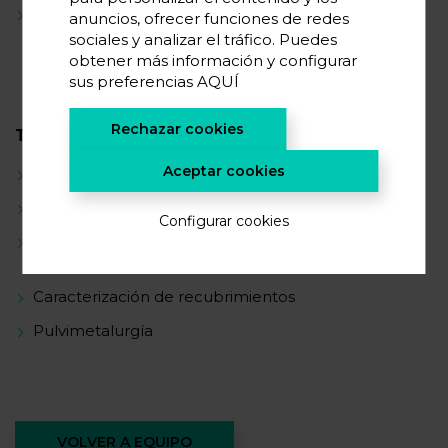
Materiales para aplicaciones de producción y
anuncios, ofrecer funciones de redes
almacenamiento energético
sociales y analizar el tráfico. Puedes
obtener más información y configurar
sus preferencias
AQUÍ
Rechazar cookies
TRAYECTORIA CIENTÍFICA
Aceptar cookies
Composites
Semiconductores
Configurar cookies
Preparación de recubrimientos (sputtering y spin-
coating)
Caracterización de recubrimientos
Pulvimetalurgía
VOLVER A EQUIPO