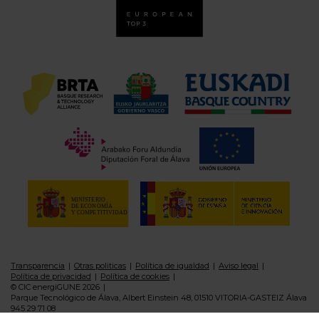
Transparencia
Otras politicas
Política de igualdad
Aviso legal
Política de privacidad
Política de cookies
© CIC energiGUNE 2026
Parque Tecnológico de Álava, Albert Einstein 48, 01510 VITORIA-GASTEIZ Álava
945 29 71 08