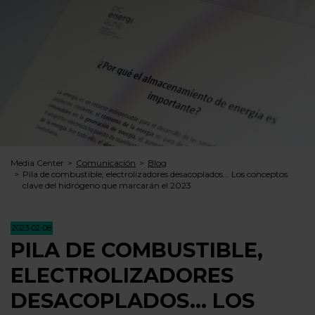
Media Center
Comunicación
Blog
Pila de combustible, electrolizadores desacoplados... Los conceptos
clave del hidrógeno que marcarán el 2023
2023-02-08
PILA DE COMBUSTIBLE,
ELECTROLIZADORES
DESACOPLADOS... LOS