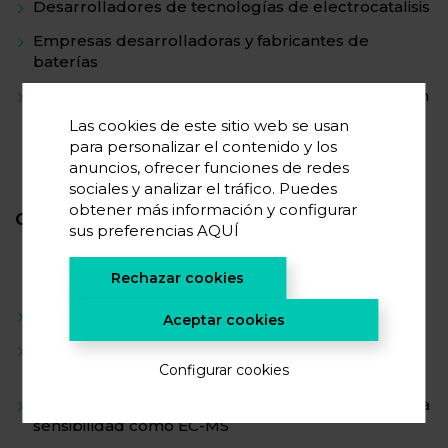
Desarrolladores de tecnologías de electrocatalisis
Empresas desarrolladoras y fabricantes de
baterías
Centros de I+D y equipos industriales que trabajan
en sistemas electroquímicos
Las cookies de este sitio web se usan
para personalizar el contenido y los
anuncios, ofrecer funciones de redes
sociales y analizar el tráfico. Puedes
obtener más información y configurar
OFRECEMOS -
SOLUCIONES
sus preferencias
AQUÍ
Rechazar cookies
Análisis de causa raíz de degradación y fallos
Aceptar cookies
Identificación de
mecanismos de degradación
asociados a evolución de gases
Configurar cookies
Caracterización avanzada mediante
técnicas de alta
sensibilidad como EC-MS