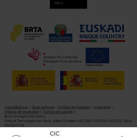
Transparencia
Otras politicas
Política de igualdad
Aviso legal
Política de privacidad
Política de cookies
© CIC energiGUNE 2026
Parque Tecnológico de Álava, Albert Einstein 48, 01510 VITORIA-GASTEIZ Álava
945 29 71 08