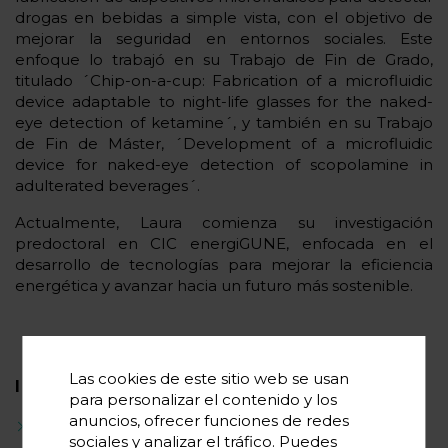
drogas en bebidas a simple vista, con el objetivo de
mejorar la seguridad en entornos sociales. Este
enfoque lo trabajó en su Trabajo de Fin de Grado,
titulado ´Chip-on-a-cup: Fabrication of a microfluidic
device adaptable to night-life glasses for the naked-
eye detection of ketamine´, y también en su Trabajo
de Fin de Máster, ´Development of a microfluidic
device for naked-eye detection of scopolamine in
adulterated beverages´.
Actualmente, Laura comienza su investigación
predoctoral en CIC energiGUNE, enfocada en el
desarrollo de tecnologías para mejorar la eficiencia
energética y avanzar hacia un futuro más sostenible.
Las cookies de este sitio web se usan
INTERESES CIENTÍFICOS
para personalizar el contenido y los
anuncios, ofrecer funciones de redes
Química sostenible
sociales y analizar el tráfico. Puedes