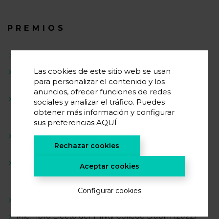
PREMIOS
Ikerbasque Research Professor (2024)
Premio Research Ally del Irish Research Council
Las cookies de este sitio web se usan
(2022)
para personalizar el contenido y los
anuncios, ofrecer funciones de redes
Premio Investigador Joven – Modalidad ‘Líder de
sociales y analizar el tráfico. Puedes
Grupo’ de la Real Sociedad Española de Química
obtener más información y configurar
(2022)
sus preferencias
AQUÍ
Premio al Talento Científico Emergente de la
Sociedad Catalana de Química (2022)
Rechazar cookies
Premio a la Mejor Comunicación Oral, 44ª
Aceptar cookies
Conferencia Internacional sobre Química de
Coordinación (ICCC), Rímini, Italia (2022)
Configurar cookies
Profesor Visitante, KAUST, Arabia Saudita (2022)
Miembro Electo del Trinity College Dublin (2022)