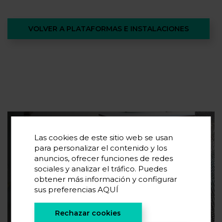
VOLVER A PLATAFORMAS E INSTALACIONES
Suscríbete a nuestra newsletter
Las cookies de este sitio web se usan
para personalizar el contenido y los
Si quieres conocer las últimas tendencias en
anuncios, ofrecer funciones de redes
almacenamiento de energía y novedades en
sociales y analizar el tráfico. Puedes
investigación, suscríbete.
obtener más información y configurar
sus preferencias
AQUÍ
¡SUSCRÍBETE!
Rechazar cookies