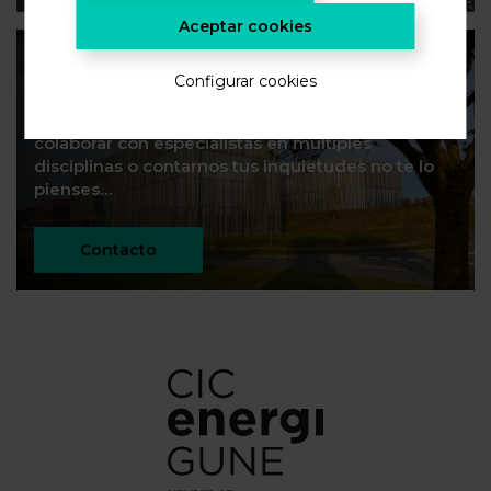
Aceptar cookies
Construyamos futuro
Configurar cookies
Si quieres unirte a un equipo de primer nivel,
colaborar con especialistas en múltiples
disciplinas o contarnos tus inquietudes no te lo
pienses…
Contacto