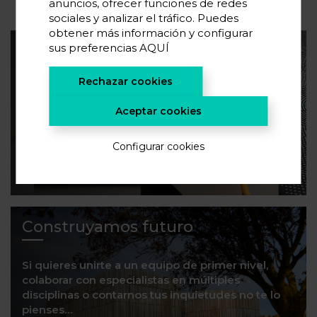
anuncios, ofrecer funciones de redes
sociales y analizar el tráfico. Puedes
obtener más información y configurar
sus preferencias
AQUÍ
Suscríbete a nuestra newsletter
Rechazar cookies
Si quieres conocer las últimas tendencias en
almacenamiento de energía y novedades en
Aceptar cookies
investigación, suscríbete.
Configurar cookies
¡SUSCRÍBETE!
Construyamos futuro
Si quieres unirte a un equipo de primer nivel,
colaborar con especialistas en múltiples
disciplinas o contarnos tus inquietudes no te lo
pienses…