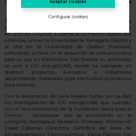
Aceptar cookies
Configurar cookies
Para realizar su doctorado, Leire Meabe obtuvo la
beca de FPU del Ministerio de España, la cual finalizó
en 2019 en Polymat. Durante la formación realizó dos
estancias, una en la Universidad de Yamagata (Japón) y
la otra en la Universidad de Deakin (Australia),
enfocando su tesis en el desarrollo de policarbonatos
para su uso en electrolitos. Tras finalizar su doctorado
se unió a CIC energiGUNE, donde ha trabajado en
diversos proyectos europeos e industriales
desarrollando materiales para electrolitos poliméricos
para baterías.
Con la designación de Leire Meabe Iturbe, son ya diez
los investigadores de CIC energiGUNE que cuentan
con el reconocimiento de la Fundación Vasca para la
Ciencia – Ikerbasque. Seis se encuentran en la
categoría Ikerbasque Research Professor: Montserrat
Casas Cabanas (Directora Científica del Área de
Almacenamiento Electroquímico), Elena Palomo Del