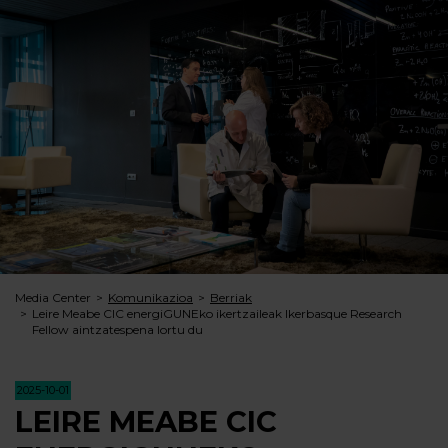
Media Center
Komunikazioa
Berriak
Leire Meabe CIC energiGUNEko ikertzaileak Ikerbasque Research
Fellow aintzatespena lortu du
2025-10-01
LEIRE MEABE CIC