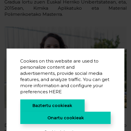
Gradua lortu zuen Euskal Herriko Unibertsitatean, eta,
2015ean, Kimika Aplikatuko eta Material
Polimerikoetako Masterra.
Cookies on this website are used to
personalize content and
advertisements, provide social media
features, and analyze traffic. You can get
more information and configure your
preferences
HERE
Baztertu cookieak
Onartu cookieak
Doktoretza egiteko, Leire Meabek Espainiako