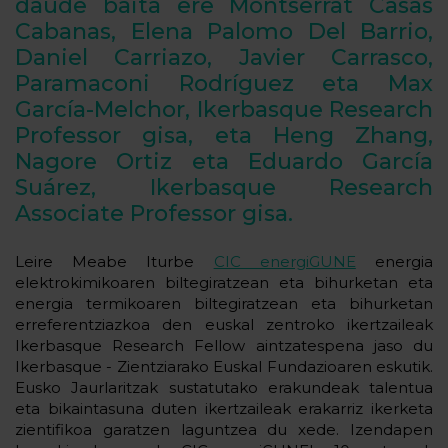
daude baita ere Montserrat Casas
Cabanas, Elena Palomo Del Barrio,
Daniel Carriazo, Javier Carrasco,
Paramaconi Rodríguez eta Max
García-Melchor, Ikerbasque Research
Professor gisa, eta Heng Zhang,
Nagore Ortiz eta Eduardo García
Suárez, Ikerbasque Research
Associate Professor gisa.
Leire Meabe Iturbe
CIC energiGUNE
energia
elektrokimikoaren biltegiratzean eta bihurketan eta
energia termikoaren biltegiratzean eta bihurketan
erreferentziazkoa den euskal zentroko ikertzaileak
Ikerbasque Research Fellow aintzatespena jaso du
Ikerbasque - Zientziarako Euskal Fundazioaren eskutik.
Eusko Jaurlaritzak sustatutako erakundeak talentua
eta bikaintasuna duten ikertzaileak erakarriz ikerketa
zientifikoa garatzen laguntzea du xede. Izendapen