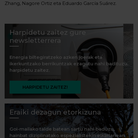
Zhang, Nagore Ortiz eta Eduardo García Suárez.
Harpidetu zaitez gure
newsletterrera
Energia biltegiratzeko azken joerak eta
ikerkuntzako berrikuntzak ezagutu nahi badituzu,
harpidetu zaitez.
HARPIDETU ZAITEZ!
Eraiki dezagun etorkizuna
Goi-mailako talde batean sartu nahi baduzu,
hainbat diziplinatako espezialistekin elkarlanean