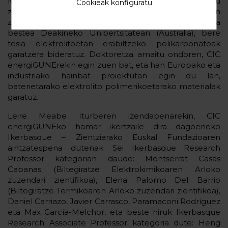
Ministerioaren FPU beka lortu zuen, eta 2019an amaitu
Cookieak konfiguratu
zen Polymaten. Prestakuntzan zehar bi egonaldi egin
zituen, bata Yamagatako Unibertsitatean (Japonia) eta
bestea Deakineko Unibertsitatean (Australia), bere
tesia elektrolitoetan erabiltzeko polikarbonatoak
garatzera bideratuz. Doktoretza amaitu ondoren, CIC
energiGUNErekin egin zuen bat, eta han Europako eta
industriako hainbat proiektutan egin du lan,
baterietarako elektrolito polimerikoetarako materialak
garatuz.
Leire Meabe Iturberen izendapenarekin, CIC
energiGUNEko hamar ikertzaile dira dagoeneko
Ikerbasque – Zientziarako Euskal Fundazioaren
aintzatespena dutenak. Sei Ikerbasque Research
Professor kategorian daude: Montserrat Casas
Cabanas (Biltegiratze Elektrokimikoaren Arloko
zuzendari zientifikoa), Elena Palomo Del Barrio
(Biltegiratze Termikoaren Arloko zuzendari zientifikoa),
Daniel Carriazo, Javier Carrasco, Paramaconi Rodríguez
eta Max García-Melchor, eta beste hiruk Ikerbasque
Research Associate Professor kategoria dute: Heng