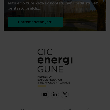
aritu edo zure kezkak kontatu nahi badituzu, ez
pentsatu bi aldiz...
Harremanetan jarri