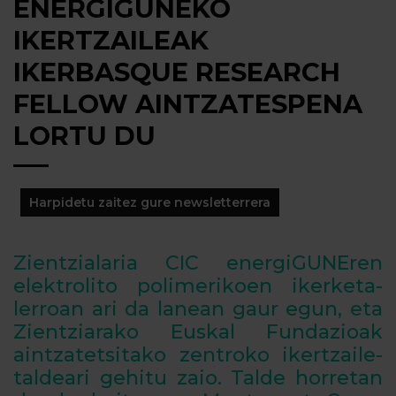
ENERGIGUNEKO
IKERTZAILEAK
IKERBASQUE RESEARCH
FELLOW AINTZATESPENA
LORTU DU
Harpidetu zaitez gure newsletterrera
Zientzialaria CIC energiGUNEren
elektrolito polimerikoen ikerketa-
lerroan ari da lanean gaur egun, eta
Zientziarako Euskal Fundazioak
aintzatetsitako zentroko ikertzaile-
taldeari gehitu zaio. Talde horretan