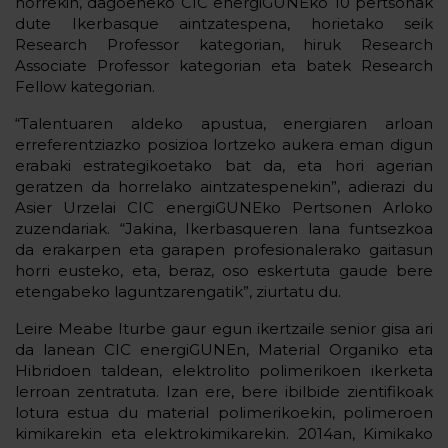
horrekin, dagoeneko CIC energiGUNEko 10 pertsonak
dute Ikerbasque aintzatespena, horietako seik
Research Professor kategorian, hiruk Research
Associate Professor kategorian eta batek Research
Fellow kategorian.
“Talentuaren aldeko apustua, energiaren arloan
erreferentziazko posizioa lortzeko aukera eman digun
erabaki estrategikoetako bat da, eta hori agerian
geratzen da horrelako aintzatespenekin”, adierazi du
Asier Urzelai CIC energiGUNEko Pertsonen Arloko
zuzendariak. “Jakina, Ikerbasqueren lana funtsezkoa
da erakarpen eta garapen profesionalerako gaitasun
horri eusteko, eta, beraz, oso eskertuta gaude bere
etengabeko laguntzarengatik”, ziurtatu du.
Leire Meabe Iturbe gaur egun ikertzaile senior gisa ari
da lanean CIC energiGUNEn, Material Organiko eta
Hibridoen taldean, elektrolito polimerikoen ikerketa
lerroan zentratuta. Izan ere, bere ibilbide zientifikoak
lotura estua du material polimerikoekin, polimeroen
kimikarekin eta elektrokimikarekin. 2014an, Kimikako