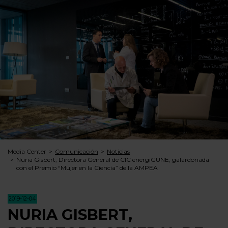
Media Center
Comunicación
Noticias
Nuria Gisbert, Directora General de CIC energiGUNE, galardonada
con el Premio “Mujer en la Ciencia” de la AMPEA
2019-12-04
NURIA GISBERT,