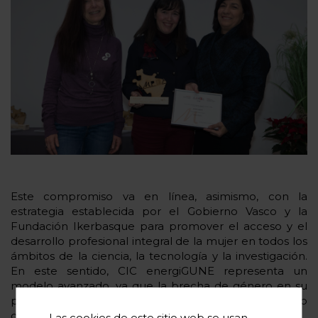
Este compromiso va en línea, asimismo, con la
estrategia establecida por el Gobierno Vasco y la
Fundación Ikerbasque para promover el acceso y el
desarrollo profesional integral de la mujer en todos los
ámbitos de la ciencia, la tecnología y la investigación.
En este sentido, CIC energiGUNE representa un
modelo avanzado, ya que la brecha de género en su
plantilla es mucho menor que la media del conjunto
de las organizaciones investigadoras del país.
Las cookies de este sitio web se usan