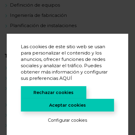
Definición de equipos
Ingeniería de fabricación
Planificación de instalaciones
Las cookies de este sitio web se usan
para personalizar el contenido y los
TRAYECTORIA CIENTÍFICA
anuncios, ofrecer funciones de redes
sociales y analizar el tráfico. Puedes
Evaluación de la ubicación de las instalaciones
obtener más información y configurar
Definición y equilibrio de la línea de producción
sus preferencias
AQUÍ
Participación de proveedores y definición de
Rechazar cookies
equipos
Desarrollo de la Gigafactoría
Aceptar cookies
Cálculo de costes de las instalaciones
Configurar cookies
Redacción de propuestas de proyectos de
investigación