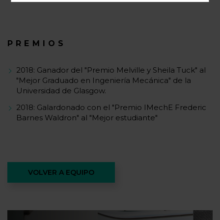
PREMIOS
2018: Ganador del "Premio Melville y Sheila Tuck" al
"Mejor Graduado en Ingeniería Mecánica" de la
Universidad de Glasgow.
2018: Galardonado con el "Premio IMechE Frederic
Barnes Waldron" al "Mejor estudiante"
VOLVER A EQUIPO