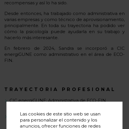
recompensas y así lo ha sido.
Desde entonces, ha trabajado como administrativa en
varias empresas y como técnico de aprovisionamiento,
principalmente. En toda su trayectoria ha podido ver
cómo la psicología puede ayudarla en su trabajo y
hacerlo más interesante.
En febrero de 2024, Sandra se incorporó a CIC
energiGUNE como administrativo en el área de ECO-
FIN.
TRAYECTORIA PROFESIONAL
CIC energiGUNE: Administrativa de ECO-FIN
(02/2024-actualidad)
Las cookies de este sitio web se usan
Aciturri Aeroengines,S.L.U. Técnico de
para personalizar el contenido y los
aprovisionamiento (06/2022-01/2024)
anuncios, ofrecer funciones de redes