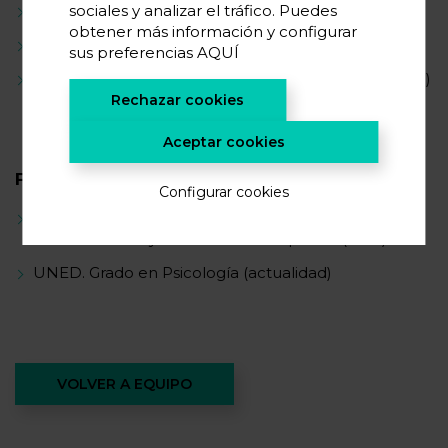
sociales y analizar el tráfico. Puedes
C2Masi, S.L.U. Administrativa (02/2022-06/2022)
obtener más información y configurar
Gestora de banca comercial (12/2020-05/2021)
sus preferencias
AQUÍ
Baika Gestión, S.L.U. Administrativa (10/2018-06/2020)
Rechazar cookies
Aceptar cookies
FORMACIÓN ACADÉMICA
Configurar cookies
Universidad del País Vasco (UPV/EHU). Grado en
Administración y Dirección de Empresas (2018)
UNED. Grado en Psicología (actualidad)
VOLVER A EQUIPO